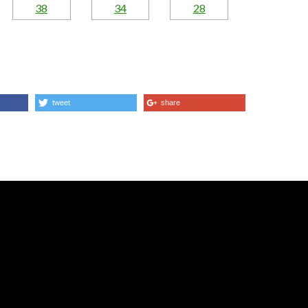
tweet
share