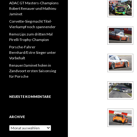
ADAC GT Masters-Champions
Robert Renauer und Mathieu
Jaminet
Corvette-Sieg macht Titel-
Vierkampf noch spannender
Remo Lips zum dritten Mal
Pirelli-Trophy-Champion
Porsche-Fahrer
Bernhard/Estre Sieger unter
Vorbehalt
Renauer/Jaminet holen in
Zandvoort ersten Saisonsieg
für Porsche
NEUESTE KOMMENTARE
ARCHIVE
A
r