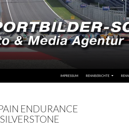
SPRINGE ZUM INHALT
IMPRESSUM
RENNBERICHTE
RENN
PAIN ENDURANCE
 SILVERSTONE