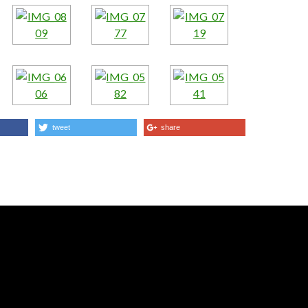
tweet
share