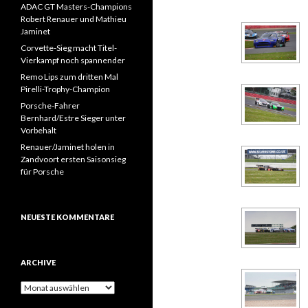
ADAC GT Masters-Champions
Robert Renauer und Mathieu
Jaminet
Corvette-Sieg macht Titel-
Vierkampf noch spannender
Remo Lips zum dritten Mal
Pirelli-Trophy-Champion
Porsche-Fahrer
Bernhard/Estre Sieger unter
Vorbehalt
Renauer/Jaminet holen in
Zandvoort ersten Saisonsieg
für Porsche
NEUESTE KOMMENTARE
ARCHIVE
A
r