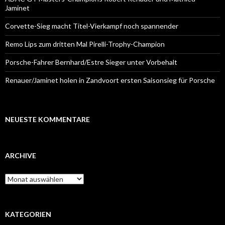
Jaminet
Corvette-Sieg macht Titel-Vierkampf noch spannender
Remo Lips zum dritten Mal Pirelli-Trophy-Champion
Porsche-Fahrer Bernhard/Estre Sieger unter Vorbehalt
Renauer/Jaminet holen in Zandvoort ersten Saisonsieg für Porsche
NEUESTE KOMMENTARE
ARCHIVE
A
r
c
h
i
KATEGORIEN
v