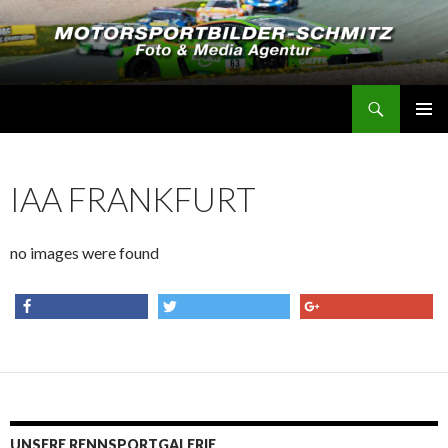
Suchen
Motorsportbilder-Schmitz
SPRINGE
PRIMÄR
ZUM
MENÜ
INHALT
IAA FRANKFURT
no images were found
share
tweet
share
UNSERE RENNSPORTGALERIE