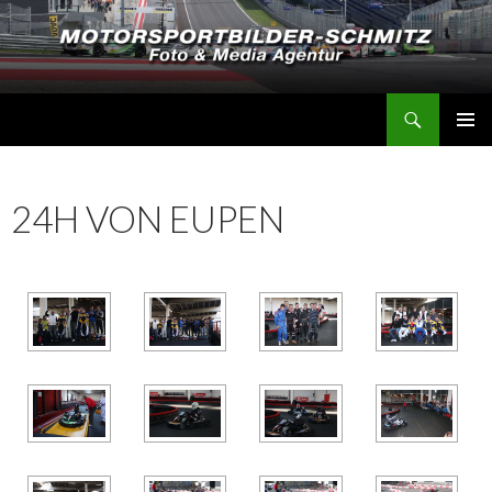
Suchen
Motorsportbilder-Schmitz
SPRINGE
PRIMÄR
ZUM
MENÜ
INHALT
24H VON EUPEN