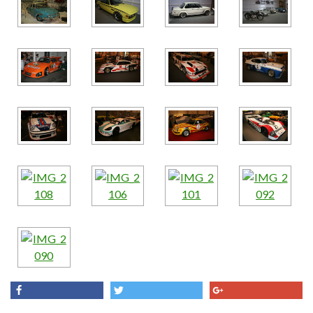
share
tweet
share