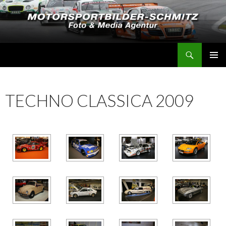
Suchen
Motorsportbilder-Schmitz
SPRINGE
PRIMÄR
ZUM
MENÜ
INHALT
TECHNO CLASSICA 2009