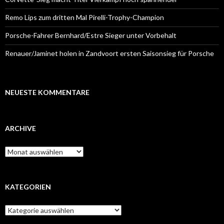
Remo Lips zum dritten Mal Pirelli-Trophy-Champion
Porsche-Fahrer Bernhard/Estre Sieger unter Vorbehalt
Renauer/Jaminet holen in Zandvoort ersten Saisonsieg für Porsche
NEUESTE KOMMENTARE
ARCHIVE
A
r
c
h
i
KATEGORIEN
v
e
K
a