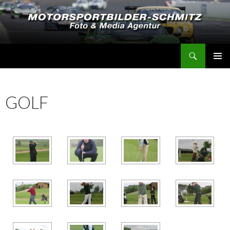
Suchen
Motorsportbilder-Schmitz
SPRINGE
PRIMÄR
ZUM
MENÜ
INHALT
GOLF