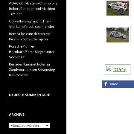
ADAC GT Masters-Champions
Robert Renauer und Mathieu
Jaminet
Corvette-Sieg macht Titel-
Vierkampf noch spannender
Remo Lips zum dritten Mal
Pirelli-Trophy-Champion
Porsche-Fahrer
Bernhard/Estre Sieger unter
Vorbehalt
Renauer/Jaminet holen in
Zandvoort ersten Saisonsieg
für Porsche
share
NEUESTE KOMMENTARE
ARCHIVE
A
r