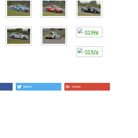
tweet
share