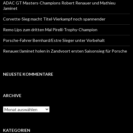
ADAC GT Masters-Champions Robert Renauer und Mathieu
Jaminet
Corvette-Sieg macht Titel-Vierkampf noch spannender
Remo Lips zum dritten Mal Pirelli-Trophy-Champion
Porsche-Fahrer Bernhard/Estre Sieger unter Vorbehalt
Renauer/Jaminet holen in Zandvoort ersten Saisonsieg für Porsche
NEUESTE KOMMENTARE
ARCHIVE
A
r
c
h
i
KATEGORIEN