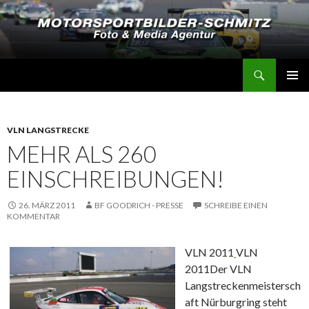
Suchen
Motorsportbilder-Schmitz
SPRINGE
PRIMÄR
ZUM
MENÜ
INHALT
VLN LANGSTRECKE
MEHR ALS 260
EINSCHREIBUNGEN!
26. MÄRZ 2011
BF GOODRICH - PRESSE
SCHREIBE EINEN
KOMMENTAR
VLN 2011
VLN
2011
Der VLN
Langstreckenmeistersch
aft Nürburgring steht