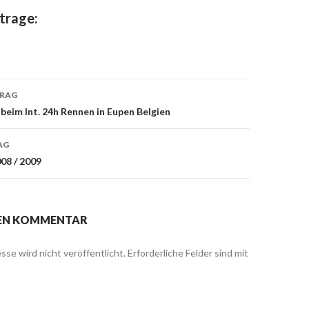
trage:
TRAG
beim Int. 24h Rennen in Eupen Belgien
on
AG
08 / 2009
NEN KOMMENTAR
sse wird nicht veröffentlicht.
Erforderliche Felder sind mit