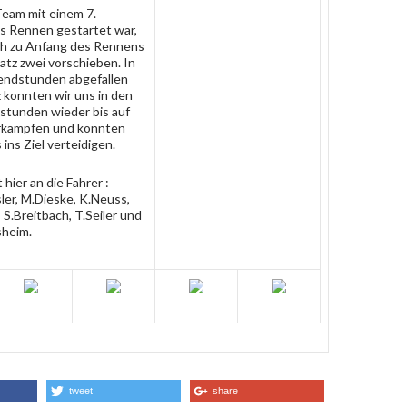
eam mit einem 7.
das Rennen gestartet war,
ch zu Anfang des Rennens
latz zwei vorschieben. In
endstunden abgefallen
z konnten wir uns in den
stunden wieder bis auf
orkämpfen und konnten
 ins Ziel verteidigen.
hier an die Fahrer :
ler, M.Dieske, K.Neuss,
S.Breitbach, T.Seiler und
heim.
tweet
share