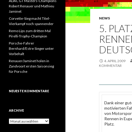
ADAC GT Masters-Champions
Robert Renauer und Mathieu
Jaminet
NEWS
Corvette-Sieg macht Titel-
Vierkampf noch spannender
5. PLAT
Remo Lips zum dritten Mal
RENNEN
Pirelli-Trophy-Champion
Porsche-Fahrer
DEUTS
Bernhard/Estre Sieger unter
Vorbehalt
Renauer/Jaminet holen in
4. APRIL 2009
KOMMENTAR
Zandvoort ersten Saisonsieg
für Porsche
NEUESTE KOMMENTARE
Dank einer gut
motivierten Fa
ARCHIVE
von Motorsport
Rennen in Eupe
A
Platz.
r
c