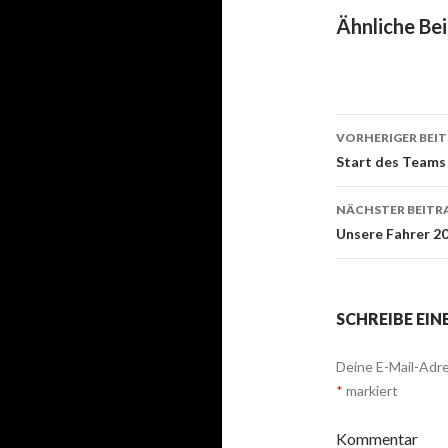
Ähnliche Bei
VORHERIGER BEI
Beitrags-
Start des Teams 
Navigati
NÄCHSTER BEITR
Unsere Fahrer 20
SCHREIBE EI
Deine E-Mail-Adre
*
markiert
Kommentar