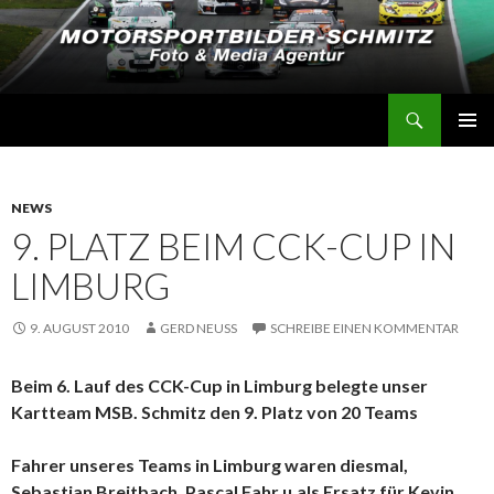
Suchen
Motorsportbilder-Schmitz
SPRINGE
PRIMÄR
ZUM
MENÜ
INHALT
NEWS
9. PLATZ BEIM CCK-CUP IN
LIMBURG
9. AUGUST 2010
GERD NEUSS
SCHREIBE EINEN KOMMENTAR
Beim 6. Lauf des CCK-Cup in Limburg belegte unser
Kartteam MSB. Schmitz den 9. Platz von 20 Teams
Fahrer unseres Teams in Limburg waren diesmal,
Sebastian Breitbach, Pascal Fahr u.als Ersatz für Kevin