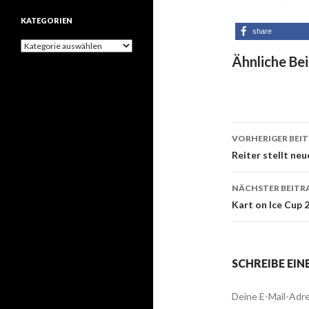
h
KATEGORIEN
i
share
v
K
e
a
Ähnliche Bei
t
e
g
o
r
i
VORHERIGER BEI
e
Beitrags-
Reiter stellt ne
n
Navigati
NÄCHSTER BEITR
Kart on Ice Cup 
SCHREIBE EI
Deine E-Mail-Adre