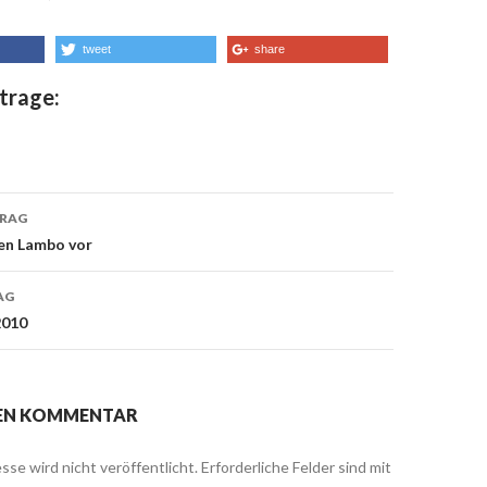
tweet
share
trage:
TRAG
uen Lambo vor
on
AG
2010
NEN KOMMENTAR
sse wird nicht veröffentlicht.
Erforderliche Felder sind mit