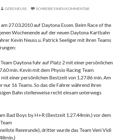
GERD NEUSS
SCHREIBE EINEN KOMMENTAR
t am 27.03.2010 auf Daytona Essen. Beim Race of the
genen Wochenende auf der neuen Daytona Kartbahn
ahrer Kevin Neuss u. Patrick Seeliger mit ihren Teams
erungen:
Team Daytona fuhr auf Platz 2 mit einer persönlichen
27.60 min. Kevin mit dem Physio Racing Team
6 mit einer persönlichen Bestzeit von 1.27.86 min. Am
er nur 16 Teams. So das die Fahrer während ihren
esigen Bahn stellenweise recht einsam unterwegs
eam Bad Boys by H+R (Bestzeit 1.27.44min.) vor dem
 Team
hnellste Rennrunde), dritter wurde das Team Veni Vidi
48min.)