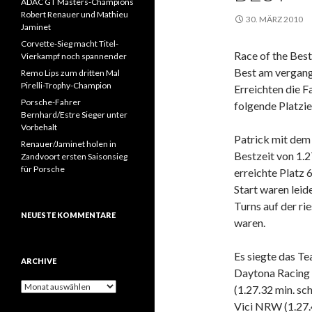
ADAC GT Masters-Champions
Robert Renauer und Mathieu
30. MÄRZ 2010
Jaminet
Corvette-Sieg macht Titel-
Race of the Bes
Vierkampf noch spannender
Best am vergan
Remo Lips zum dritten Mal
Pirelli-Trophy-Champion
Erreichten die F
Porsche-Fahrer
folgende Platzi
Bernhard/Estre Sieger unter
Vorbehalt
Patrick mit dem 
Renauer/Jaminet holen in
Bestzeit von 1.
Zandvoort ersten Saisonsieg
für Porsche
erreichte Platz 
Start waren leid
Turns auf der ri
NEUESTE KOMMENTARE
waren.
Es siegte das T
ARCHIVE
Daytona Racing
A
(1.27.32 min. sc
r
Vici NRW (1.27.
c