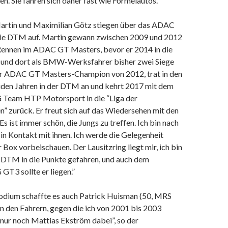
. Sie fahren sich daher fast wie Formelautos.”
rtin und Maximilian Götz stiegen über das ADAC
ie DTM auf. Martin gewann zwischen 2009 und 2012
Rennen im ADAC GT Masters, bevor er 2014 in die
und dort als BMW-Werksfahrer bisher zwei Siege
der ADAC GT Masters-Champion von 2012, trat in den
den Jahren in der DTM an und kehrt 2017 mit dem
eam HTP Motorsport in die “Liga der
” zurück. Er freut sich auf das Wiedersehen mit den
Es ist immer schön, die Jungs zu treffen. Ich bin nach
 in Kontakt mit ihnen. Ich werde die Gelegenheit
r Box vorbeischauen. Der Lausitzring liegt mir, ich bin
r DTM in die Punkte gefahren, und auch dem
3 sollte er liegen.”
dium schaffte es auch Patrick Huisman (50, MRS
n den Fahrern, gegen die ich von 2001 bis 2003
t nur noch Mattias Ekström dabei”, so der