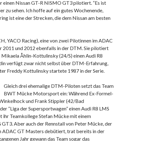
er einen Nissan GT-R NISMO GT3 pilotiert. “Es ist
eder zu sehen. Ich hoffe auf ein gutes Wochenende,
ring ist eine der Strecken, die dem Nissan am besten
CH, YACO Racing), eine von zwei Pilotinnen im ADAC
 2011 und 2012 ebenfalls in der DTM. Sie pilotiert
n Mikaela Åhlin-Kottulinsky (24/S) einen Audi R8
in verfügt zwar nicht selbst über DTM-Erfahrung,
er Freddy Kottulinsky startete 1987 in der Serie.
Gleich drei ehemalige DTM-Piloten setzt das Team
BWT Mücke Motorsport ein: Während Ex-Formel-
Winkelhock und Frank Stippler (42/Bad
n der “Liga der Supersportwagen” einen Audi R8 LMS
tet ihr Teamkollege Stefan Mücke mit einem
T3. Aber auch der Rennstall von Peter Mücke, der
m ADAC GT Masters debütiert, trat bereits in der
gangenen Jahr gewann das Team sogar das