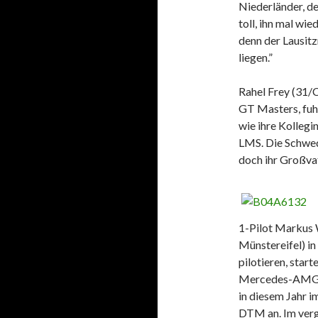
Niederländer, d
toll, ihn mal wi
denn der Lausitz
liegen.”
Rahel Frey (31/
GT Masters, fuhr
wie ihre Kollegi
LMS. Die Schwed
doch ihr Großvat
1-Pilot Markus 
Münstereifel) i
pilotieren, star
Mercedes-AMG G
in diesem Jahr i
DTM an. Im ver