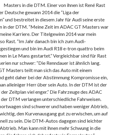
Masters in die DTM. Einer von ihnen ist René Rast
er Deutsche gewann 2014 die “Liga der
 und bestreitet in diesem Jahr für Audi seine erste
on in der DTM. “Meine Zeit im ADAC GT Masters war
 meine Karriere. Der Titelgewinn 2014 war mein
, so Rast. “Im Jahr danach bin ich zum Audi-
gestiegen und bin im Audi R18 e-tron quattro beim
n in Le Mans gestartet.” Vergleichbar sind für Rast
erien nur schwer: “Die Renndauer ist ähnlich lang.
 Masters teilt man sich das Auto mit einem
d geht daher bei der Abstimmung Kompromisse ein,
an alleiniger Herr über sein Auto. In der DTM ist der
 der Zeitplan viel enger.” Die Fahrzeuge des ADAC
der DTM verlangen unterschiedliche Fahrweisen.
portwagen sind schwerer und haben weniger Abtrieb,
 wichtig, den Kurvenausgang gut zu erwischen, um auf
nell zu sein. Die DTM-Autos dagegen sind leichter
Abtrieb. Man kann mit ihnen mehr Schwung in die