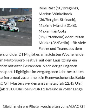
René Rast (30/Bregenz),
Markus Winkelhock
(36/Berglen-Steinach),
Maxime Martin (31/B),
Maximilian Götz
(31/Uffenheim) oder Stefan
Mücke (36/Berlin) – für viele
Fahrer und Teams aus dem
s und der DTM gibt es am nächsten Wochenende
im Motorsport-Festival auf dem Lausitzring ein
hen mit alten Bekannten. Nach der gelungenen
nnsport-Highlights im vergangenen Jahr bestreiten
serien erneut zusammen ein Rennwochenende.
Beide
C GT Masters werden am Samstag (ab 12.45 Uhr)
ab 13.00 Uhr) bei SPORT1 live und in voller Länge
Gleich mehrere Piloten wechselten vom ADAC GT