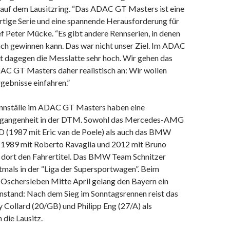
auf dem Lausitzring. “Das ADAC GT Masters ist eine
rtige Serie und eine spannende Herausforderung für
f Peter Mücke. “Es gibt andere Rennserien, in denen
ach gewinnen kann. Das war nicht unser Ziel. Im ADAC
t dagegen die Messlatte sehr hoch. Wir gehen das
DAC GT Masters daher realistisch an: Wir wollen
gebnisse einfahren.”
nnställe im ADAC GT Masters haben eine
ergangenheit in der DTM. Sowohl das Mercedes-AMG
(1987 mit Eric van de Poele) als auch das BMW
(1989 mit Roberto Ravaglia und 2012 mit Bruno
n dort den Fahrertitel. Das BMW Team Schnitzer
tmals in der “Liga der Supersportwagen”. Beim
 Oschersleben Mitte April gelang den Bayern ein
instand: Nach dem Sieg im Sonntagsrennen reist das
 Collard (20/GB) und Philipp Eng (27/A) als
 die Lausitz.