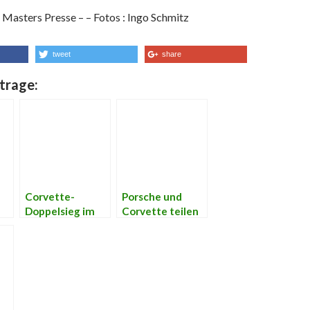
Masters Presse – – Fotos : Ingo Schmitz
tweet
share
trage:
Corvette-
Porsche und
Doppelsieg im
Corvette teilen
ADAC GT
sich erste
Masters am
Startreihen am
Lausitzring
Lausitzring
dem