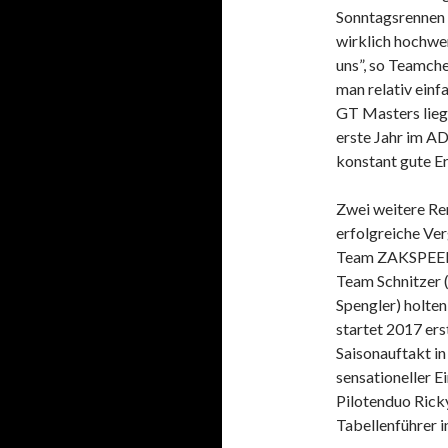
Sonntagsrennen 
wirklich hochwe
uns”, so Teamche
man relativ einf
GT Masters lieg
erste Jahr im A
konstant gute Er
Zwei weitere Re
erfolgreiche V
Team ZAKSPEED 
Team Schnitzer 
Spengler) holte
startet 2017 ers
Saisonauftakt in
sensationeller E
Pilotenduo Ricky
Tabellenführer in