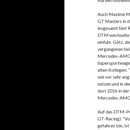
Kurven mitnehmen
Auch Maxime Ma
GT Masters in d
insgesamt fünf 
DTM wechselte 
einfuhr. Götz, 
vergangenen bei
Mercedes-AMG T
Supersportwagen
alten Kollegen: “
wie vor sehr eng
nutzen und in de
dort 2016 in de
Mercedes-AMG GT
Auf das DTM-Po
GT-Racing): “Vo
gefahren bin, is