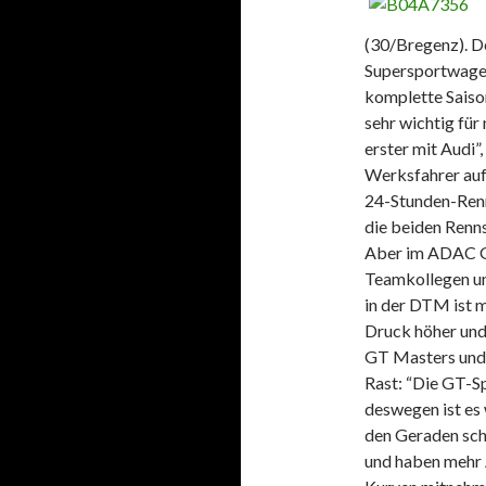
(30/Bregenz). D
Supersportwagen”
komplette Sais
sehr wichtig für
erster mit Audi”
Werksfahrer auf
24-Stunden-Renne
die beiden Renns
Aber im ADAC GT
Teamkollegen un
in der DTM ist m
Druck höher und
GT Masters und 
Rast: “Die GT-S
deswegen ist es
den Geraden sch
und haben mehr 