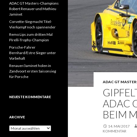
ADAC GT Masters-Champions
Robert Renauer und Mathieu
Jaminet
Corvette-Sieg macht Titel-
Vierkampf noch spannender
Remo Lips zum dritten Mal
Pirelli-Trophy-Champion
Porsche-Fahrer
Bernhard/Estre Sieger unter
Vorbehalt
Renauer/Jaminet holen in
Zandvoort ersten Saisonsieg
für Porsche
ADAC GT MASTER
GIPFE
NEUESTE KOMMENTARE
ADAC 
BEIM 
ARCHIVE
14. MAI 2017
A
KOMMENTAR
r