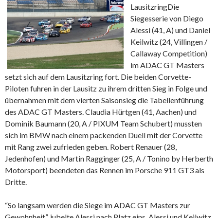
Lausitzring
Die
Siegesserie von Diego
Alessi (41, A) und Daniel
Keilwitz (24, Villingen /
Callaway Competition)
im ADAC GT Masters
setzt sich auf dem Lausitzring fort. Die beiden Corvette-
Piloten fuhren in der Lausitz zu ihrem dritten Sieg in Folge und
übernahmen mit dem vierten Saisonsieg die Tabellenführung
des ADAC GT Masters. Claudia Hürtgen (41, Aachen) und
Dominik Baumann (20, A / PIXUM Team Schubert) mussten
sich im BMW nach einem packenden Duell mit der Corvette
mit Rang zwei zufrieden geben. Robert Renauer (28,
Jedenhofen) und Martin Ragginger (25, A / Tonino by Herberth
Motorsport) beendeten das Rennen im Porsche 911 GT3 als
Dritte.
“So langsam werden die Siege im ADAC GT Masters zur
Gewohnheit”, jubelte Alessi nach Platz eins. Alessi und Keilwitz