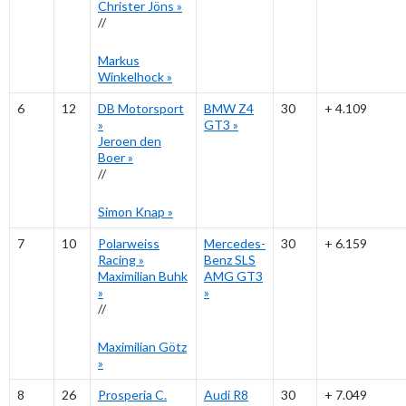
Christer Jöns
»
//
Markus
Winkelhock
»
6
12
DB Motorsport
BMW Z4
30
+ 4.109
»
GT3
»
Jeroen den
Boer
»
//
Simon Knap
»
7
10
Polarweiss
Mercedes-
30
+ 6.159
Racing
»
Benz SLS
Maximilian Buhk
AMG GT3
»
»
//
Maximilian Götz
»
8
26
Prosperia C.
Audi R8
30
+ 7.049