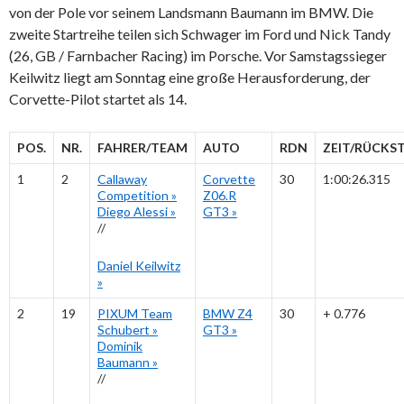
von der Pole vor seinem Landsmann Baumann im BMW. Die
zweite Startreihe teilen sich Schwager im Ford und Nick Tandy
(26, GB / Farnbacher Racing) im Porsche. Vor Samstagssieger
Keilwitz liegt am Sonntag eine große Herausforderung, der
Corvette-Pilot startet als 14.
POS.
NR.
FAHRER/TEAM
AUTO
RDN
ZEIT/RÜCKS
1
2
Callaway
Corvette
30
1:00:26.315
Competition
»
Z06.R
Diego Alessi
»
GT3
»
//
Daniel Keilwitz
»
2
19
PIXUM Team
BMW Z4
30
+ 0.776
Schubert
»
GT3
»
Dominik
Baumann
»
//