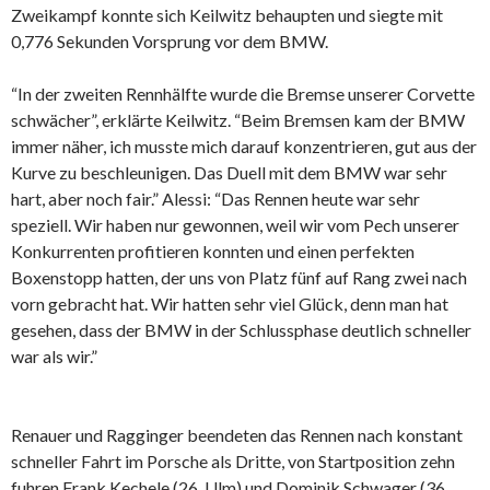
Zweikampf konnte sich Keilwitz behaupten und siegte mit
0,776 Sekunden Vorsprung vor dem BMW.
“In der zweiten Rennhälfte wurde die Bremse unserer Corvette
schwächer”, erklärte Keilwitz. “Beim Bremsen kam der BMW
immer näher, ich musste mich darauf konzentrieren, gut aus der
Kurve zu beschleunigen. Das Duell mit dem BMW war sehr
hart, aber noch fair.” Alessi: “Das Rennen heute war sehr
speziell. Wir haben nur gewonnen, weil wir vom Pech unserer
Konkurrenten profitieren konnten und einen perfekten
Boxenstopp hatten, der uns von Platz fünf auf Rang zwei nach
vorn gebracht hat. Wir hatten sehr viel Glück, denn man hat
gesehen, dass der BMW in der Schlussphase deutlich schneller
war als wir.”
Renauer und Ragginger beendeten das Rennen nach konstant
schneller Fahrt im Porsche als Dritte, von Startposition zehn
fuhren Frank Kechele (26, Ulm) und Dominik Schwager (36,