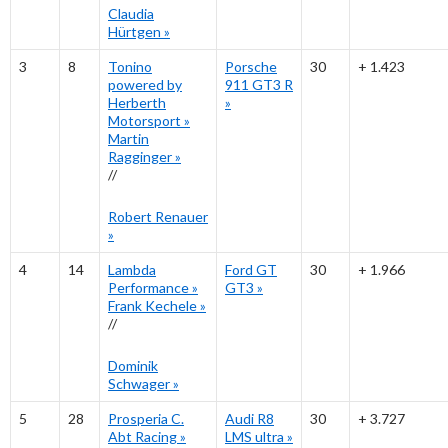
Claudia
Hürtgen
»
3
8
Tonino
Porsche
30
+ 1.423
powered by
911 GT3 R
Herberth
»
Motorsport
»
Martin
Ragginger
»
//
Robert Renauer
»
4
14
Lambda
Ford GT
30
+ 1.966
Performance
»
GT3
»
Frank Kechele
»
//
Dominik
Schwager
»
5
28
Prosperia C.
Audi R8
30
+ 3.727
Abt Racing
»
LMS ultra
»