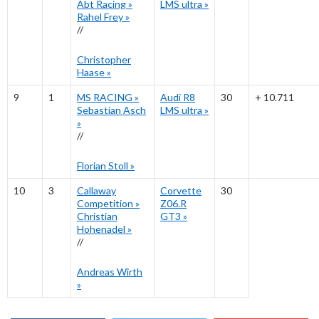
Abt Racing
»
LMS ultra
»
Rahel Frey
»
//
Christopher
Haase
»
9
1
MS RACING
»
Audi R8
30
+ 10.711
Sebastian Asch
LMS ultra
»
»
//
Florian Stoll
»
10
3
Callaway
Corvette
30
Competition
»
Z06.R
Christian
GT3
»
Hohenadel
»
//
Andreas Wirth
»