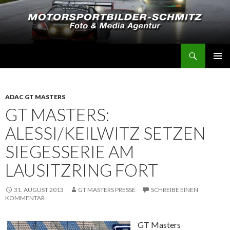
Suchen
Motorsportbilder-Schmitz
SPRINGE
PRIMÄR
ZUM
MENÜ
INHALT
ADAC GT MASTERS
GT MASTERS:
ALESSI/KEILWITZ SETZEN
SIEGESSERIE AM
LAUSITZRING FORT
31. AUGUST 2013
GT MASTERS PRESSE
SCHREIBE EINEN
KOMMENTAR
GT Masters