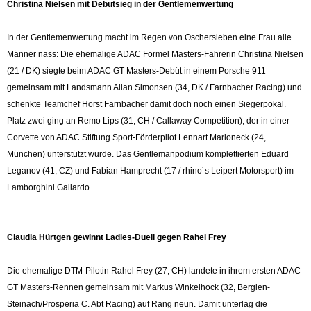
Christina Nielsen mit Debütsieg in der Gentlemenwertung
In der Gentlemenwertung macht im Regen von Oschersleben eine Frau alle
Männer nass: Die ehemalige ADAC Formel Masters-Fahrerin Christina Nielsen
(21 / DK) siegte beim ADAC GT Masters-Debüt in einem Porsche 911
gemeinsam mit Landsmann Allan Simonsen (34, DK / Farnbacher Racing) und
schenkte Teamchef Horst Farnbacher damit doch noch einen Siegerpokal.
Platz zwei ging an Remo Lips (31, CH / Callaway Competition), der in einer
Corvette von ADAC Stiftung Sport-Förderpilot Lennart Marioneck (24,
München) unterstützt wurde. Das Gentlemanpodium komplettierten Eduard
Leganov (41, CZ) und Fabian Hamprecht (17 / rhino´s Leipert Motorsport) im
Lamborghini Gallardo.
Claudia Hürtgen gewinnt Ladies-Duell gegen Rahel Frey
Die ehemalige DTM-Pilotin Rahel Frey (27, CH) landete in ihrem ersten ADAC
GT Masters-Rennen gemeinsam mit Markus Winkelhock (32, Berglen-
Steinach/Prosperia C. Abt Racing) auf Rang neun. Damit unterlag die