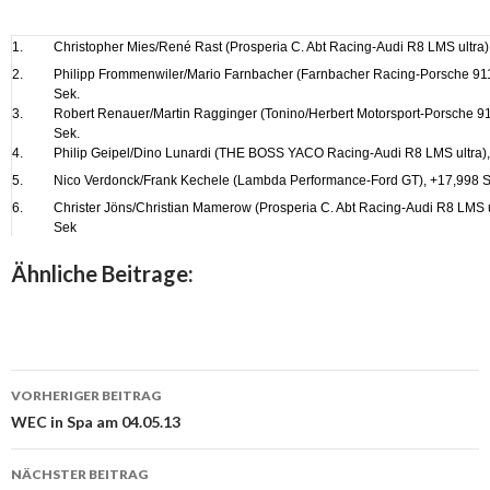
1.
Christopher Mies/René Rast (Prosperia C. Abt Racing-Audi R8 LMS ultra
2.
Philipp Frommenwiler/Mario Farnbacher (Farnbacher Racing-Porsche 91
Sek.
3.
Robert Renauer/Martin Ragginger (Tonino/Herbert Motorsport-Porsche 9
Sek.
4.
Philip Geipel/Dino Lunardi (THE BOSS YACO Racing-Audi R8 LMS ultra),
5.
Nico Verdonck/Frank Kechele (Lambda Performance-Ford GT), +17,998 S
6.
Christer Jöns/Christian Mamerow (Prosperia C. Abt Racing-Audi R8 LMS u
Sek
Ähnliche Beitrage:
VORHERIGER BEITRAG
Beitrags-
WEC in Spa am 04.05.13
Navigation
NÄCHSTER BEITRAG