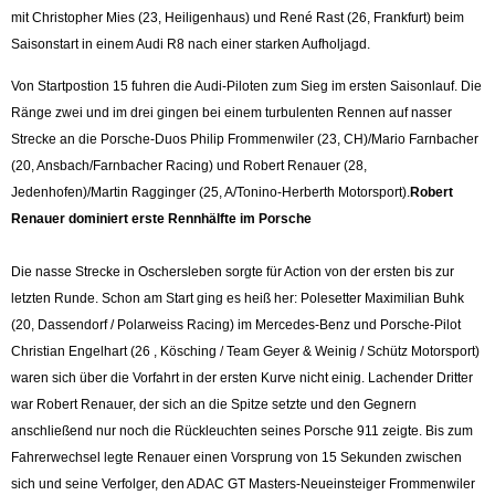
mit Christopher Mies (23, Heiligenhaus) und René Rast (26, Frankfurt) beim
Saisonstart in einem Audi R8 nach einer starken Aufholjagd.
Von Startpostion 15 fuhren die Audi-Piloten zum Sieg im ersten Saisonlauf. Die
Ränge zwei und im drei gingen bei einem turbulenten Rennen auf nasser
Strecke an die Porsche-Duos Philip Frommenwiler (23, CH)/Mario Farnbacher
(20, Ansbach/Farnbacher Racing) und Robert Renauer (28,
Jedenhofen)/Martin Ragginger (25, A/Tonino-Herberth Motorsport).
Robert
Renauer dominiert erste Rennhälfte im Porsche
Die nasse Strecke in Oschersleben sorgte für Action von der ersten bis zur
letzten Runde. Schon am Start ging es heiß her: Polesetter Maximilian Buhk
(20, Dassendorf / Polarweiss Racing) im Mercedes-Benz und Porsche-Pilot
Christian Engelhart (26 , Kösching / Team Geyer & Weinig / Schütz Motorsport)
waren sich über die Vorfahrt in der ersten Kurve nicht einig. Lachender Dritter
war Robert Renauer, der sich an die Spitze setzte und den Gegnern
anschließend nur noch die Rückleuchten seines Porsche 911 zeigte. Bis zum
Fahrerwechsel legte Renauer einen Vorsprung von 15 Sekunden zwischen
sich und seine Verfolger, den ADAC GT Masters-Neueinsteiger Frommenwiler