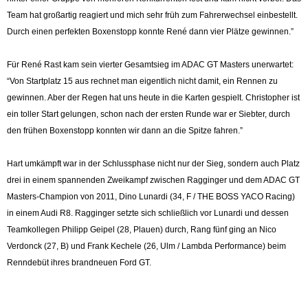
Team hat großartig reagiert und mich sehr früh zum Fahrerwechsel einbestellt.
Durch einen perfekten Boxenstopp konnte René dann vier Plätze gewinnen.”
Für René Rast kam sein vierter Gesamtsieg im ADAC GT Masters unerwartet:
“Von Startplatz 15 aus rechnet man eigentlich nicht damit, ein Rennen zu
gewinnen. Aber der Regen hat uns heute in die Karten gespielt. Christopher ist
ein toller Start gelungen, schon nach der ersten Runde war er Siebter, durch
den frühen Boxenstopp konnten wir dann an die Spitze fahren.”
Hart umkämpft war in der Schlussphase nicht nur der Sieg, sondern auch Platz
drei in einem spannenden Zweikampf zwischen Ragginger und dem ADAC GT
Masters-Champion von 2011, Dino Lunardi (34, F / THE BOSS YACO Racing)
in einem Audi R8. Ragginger setzte sich schließlich vor Lunardi und dessen
Teamkollegen Philipp Geipel (28, Plauen) durch, Rang fünf ging an Nico
Verdonck (27, B) und Frank Kechele (26, Ulm / Lambda Performance) beim
Renndebüt ihres brandneuen Ford GT.