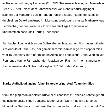
im Porsche und Sergej Afanasiev (25, RUS / Polarweiss Racing) im Mercedes-
Benz SLS AMG. Nach dem Fahrerwechsel von Renauer auf Ragginger
schmolz der Vorsprung des führenden Porsche rapide: Ragginger kämpfte
durch einen Defekt am Auspuff mit Leistungsverlust und musste Markenkollege
Farnbacher, der den Porsche 911 von Teamkollege Frommenwiler
übernommen hatte, die Führung überlassen.
Farnbacher konnte sich an der Spitze aber nicht ausruhen: Von hinten näherte
sich Audi-Pilot René Rast, der gemeinsam mit Teamkollege Christopher Mies
vom 15. Startplatz mit einer rasanten Aufholjagd begeisterte. Zehn Minuten vor
Rennende konnte Farnbacher den Attacken von Rast nicht mehr standhalten.
Rast übernahm die Spitze und siegt mit 8,2 Sekunden Vorsprung.
Starke Aufholjagd und perfekte Strategie bringt Audi-Team den Sieg
“Am Start ging es in der ersten Kurve sehr chaotisch zu, aber ich konnte genau
die richtige Lücke finden”, erklärte Sieger Mies. “Dann hing ich allerdings
hinter einer Gruppe von mehreren Konkurrenten fest und kam nicht vorbei. Das