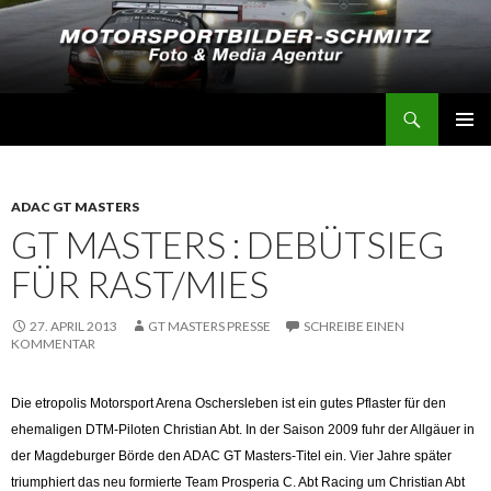
Suchen
Motorsportbilder-Schmitz
SPRINGE
PRIMÄR
ZUM
MENÜ
INHALT
ADAC GT MASTERS
GT MASTERS : DEBÜTSIEG
FÜR RAST/MIES
27. APRIL 2013
GT MASTERS PRESSE
SCHREIBE EINEN
KOMMENTAR
Die etropolis Motorsport Arena Oschersleben ist ein gutes Pflaster für den
ehemaligen DTM-Piloten Christian Abt. In der Saison 2009 fuhr der Allgäuer in
der Magdeburger Börde den ADAC GT Masters-Titel ein. Vier Jahre später
triumphiert das neu formierte Team Prosperia C. Abt Racing um Christian Abt