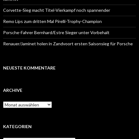
Corvette-Sieg macht Titel-Vierkampf noch spannender
Remo Lips zum dritten Mal Pirelli-Trophy-Champion
Porsche-Fahrer Bernhard/Estre Sieger unter Vorbehalt
Renauer/Jaminet holen in Zandvoort ersten Saisonsieg für Porsche
NEUESTE KOMMENTARE
ARCHIVE
A
r
c
h
i
KATEGORIEN
v
e