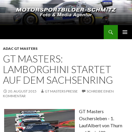
Suchen
Motorsportbilder-Schmitz
SPRINGE
PRIMÄR
ZUM
MENÜ
ADAC GT MASTERS
INHALT
GT MASTERS:
LAMBORGHINI STARTET
AUF DEM SACHSENRING
20. AUGUST 2015
GT MASTERS PRESSE
SCHREIBE EINEN
KOMMENTAR
GT Masters
Oschersleben - 1.
Lauf
Albert von Thurn