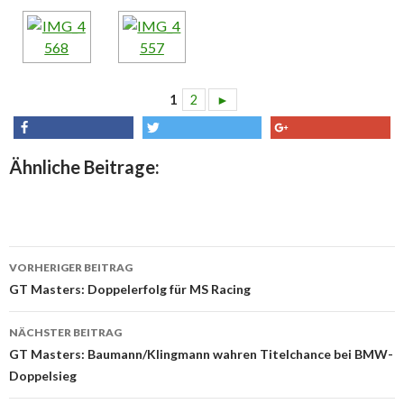
1
2
►
share
tweet
share
Ähnliche Beitrage:
VORHERIGER BEITRAG
Beitrags-
GT Masters: Doppelerfolg für MS Racing
Navigation
NÄCHSTER BEITRAG
GT Masters: Baumann/Klingmann wahren Titelchance bei BMW-
Doppelsieg