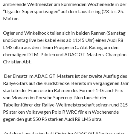
amtierende Weltmeister am kommenden Wochenende in der
“Liga der Supersportwagen” auf dem Lausitzring (23. bis 25.
Mai) an.
Ogier und Winkelhock teilen sich in beiden Rennen (Samstag
und Sonntag live bei kabel eins ab 11:45 Uhr) einen Audi R8
LMS ultra aus dem Team Prosperia C. Abt Racing um den
ehemaligen DTM-Piloten und ADAC GT Masters-Champion
Christian Abt.
Der Einsatz im ADAC GT Masters ist der zweite Ausflug des
Rallye-Stars auf die Rundstrecke. Bereits im vergangenen Jahr
startete der Franzose im Rahmen des Formel-1-Grand-Prix
von Monaco im Porsche Supercup. Nun tauscht der
Tabellenführer der Rallye-Weltmeisterschaft seinen rund 315
PS starken Volkswagen Polo R WRC für ein Wochenende
gegen den gut 550 PS starken Audi R8 LMS ultra.
Auf dem Lausitzring tritt Ogier im ADAC GT Masters unter