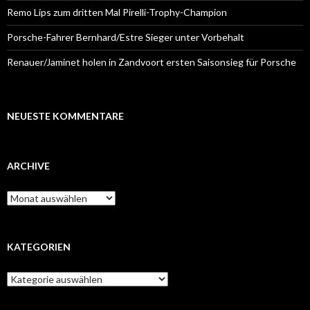
Remo Lips zum dritten Mal Pirelli-Trophy-Champion
Porsche-Fahrer Bernhard/Estre Sieger unter Vorbehalt
Renauer/Jaminet holen in Zandvoort ersten Saisonsieg für Porsche
NEUESTE KOMMENTARE
ARCHIVE
A
r
c
h
i
KATEGORIEN
v
e
K
a
t