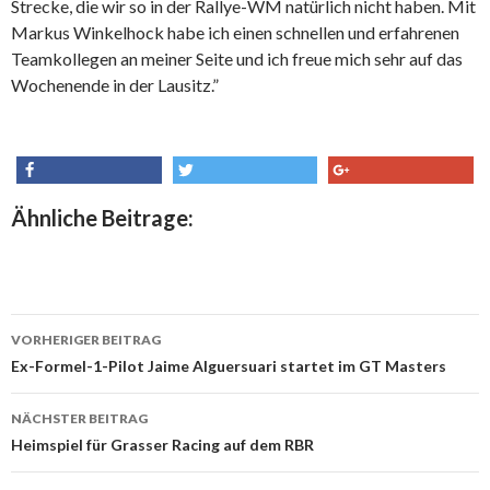
Strecke, die wir so in der Rallye-WM natürlich nicht haben. Mit
Markus Winkelhock habe ich einen schnellen und erfahrenen
Teamkollegen an meiner Seite und ich freue mich sehr auf das
Wochenende in der Lausitz.”
share
tweet
share
Ähnliche Beitrage:
VORHERIGER BEITRAG
Beitrags-
Ex-Formel-1-Pilot Jaime Alguersuari startet im GT Masters
Navigation
NÄCHSTER BEITRAG
Heimspiel für Grasser Racing auf dem RBR