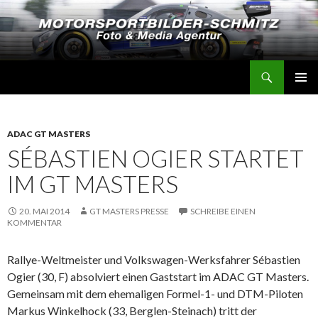
Suchen
Motorsportbilder-Schmitz
SPRINGE
PRIMÄR
ZUM
MENÜ
INHALT
ADAC GT MASTERS
SÉBASTIEN OGIER STARTET
IM GT MASTERS
20. MAI 2014
GT MASTERS PRESSE
SCHREIBE EINEN
KOMMENTAR
Rallye-Weltmeister und Volkswagen-Werksfahrer Sébastien
Ogier (30, F) absolviert einen Gaststart im ADAC GT Masters.
Gemeinsam mit dem ehemaligen Formel-1- und DTM-Piloten
Markus Winkelhock (33, Berglen-Steinach) tritt der