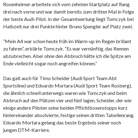
Rosenheimer arbeitete sich vom zehnten Startplatz auf Rang
drei nach vorne und war damit bereits zum dritten Mal in Folge
der beste Audi-Pilot. In der Gesamtwertung liegt Tomczyk bei
Halbzeit nur drei Punkte hinter Bruno Spengler auf Platz zwei.
“Mein A4 war schon heute früh im Warm-up im Regen brillant
zu fahren”, erklärte Tomczyk. “Es war vernünftig, das Rennen
abzubrechen. Aber ohne den Abbruch hätte ich die Spitze am
Ende vielleicht sogar noch angreifen können.”
Das galt auch für Timo Scheider (Audi Sport Team Abt
Sportsline) und Edoardo Mortara (Audi Sport Team Rosberg),
die ähnlich schnell unterwegs waren wie Tomczyk und beim
Abbruch auf den Plätzen vier und fünf lagen. Scheider, der wie
einige andere Piloten seine beiden Pflichtboxenstopps kurz
hintereinander absolvierte, festige seinen dritten Tabellenrang.
Edoardo Mortara gelang das beste Ergebnis seiner noch
jungen DTM-Karriere.