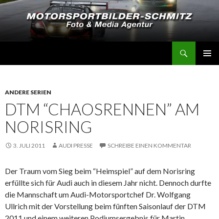
Suchen
Motorsportbilder-Schmitz
SPRINGE
PRIMÄR
ZUM
MENÜ
INHALT
ANDERE SERIEN
DTM “CHAOSRENNEN” AM
NORISRING
3. JULI 2011
AUDI PRESSE
SCHREIBE EINEN KOMMENTAR
Der Traum vom Sieg beim “Heimspiel” auf dem Norisring
erfüllte sich für Audi auch in diesem Jahr nicht. Dennoch durfte
die Mannschaft um Audi-Motorsportchef Dr. Wolfgang
Ullrich mit der Vorstellung beim fünften Saisonlauf der DTM
2011 und einem weiteren Podiumsergebnis für Martin