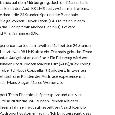
t neu auf dem Nürburgring, doch die Mannschaft
se kennt den Audi R8 LMS seit zwei Jahren bestens.
ie damit die 24 Stunden Spa und die Blancpain-
ie gewonnen. Oliver Jarvis (GB) teilt sich in dem
das Cockpit mit Andrea Piccini (I), Edward
nd Allan Simonsen (DK).
xperience startet zum zweiten Mal bei den 24 Stunden
 setzt zwei R8 LMS ultra ein. Erstmals geht das Team
nnten Aufgebot an den Start: Ein Fahrzeug wird von
tionalen Profi-Piloten Warren Luff (AUS)/Alex Yoong
uber (D)/Luca Cappellari (I) pilotiert. Im zweiten
ln sich drei Kunden der Audi race experience mit
n Le-Mans-Sieger Marco Werner ab.
port Team Phoenix als Speerspitze und den vier
lte Audi für das 24-Stunden-Rennen auf dem
iesem Jahr sehr gut aufgestellt sein”, sagt Romolo
 Audi Sport customer racing. “Ich bin überzeugt, dass