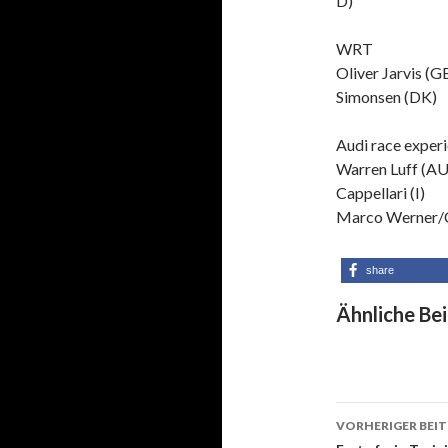
D)
WRT
Oliver Jarvis (G
Simonsen (DK)
Audi race exper
Warren Luff (AU
Cappellari (I)
Marco Werner/Ch
share
Ähnliche Bei
VORHERIGER BEI