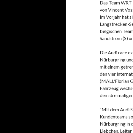
Das Team WRT is
von Vincent Vos
Im Vorjahr hat s
Langstrecken-Ser
belgischen Team 
Sandström (S) u
Die Audi race e
Nürburgring und
mit einem getre
den vier interna
(MAL)/Florian Gr
Fahrzeug wechse
dem dreimalige
“Mit dem Audi S
Kundenteams sol
Nürburgring in d
Liebchen, Leiter