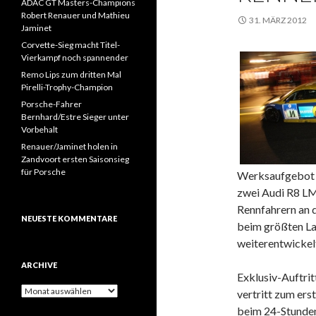
ADAC GT Masters-Champions
Robert Renauer und Mathieu
31. MÄRZ 2012
Jaminet
Corvette-Sieg macht Titel-
Vierkampf noch spannender
Remo Lips zum dritten Mal
Pirelli-Trophy-Champion
Porsche-Fahrer
Bernhard/Estre Sieger unter
Vorbehalt
Renauer/Jaminet holen in
Zandvoort ersten Saisonsieg
für Porsche
Werksaufgebot i
zwei Audi R8 LM
Rennfahrern an 
NEUESTE KOMMENTARE
beim größten La
weiterentwicke
ARCHIVE
Exklusiv-Auftri
A
vertritt zum ers
r
beim 24-Stunden
c