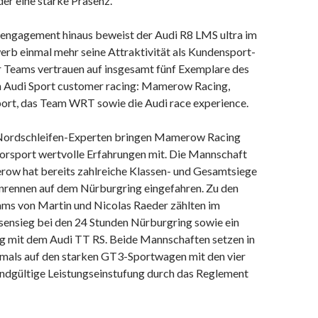
er eine starke Präsenz.”
ngagement hinaus beweist der Audi R8 LMS ultra im
rb einmal mehr seine Attraktivität als Kundensport-
 Teams vertrauen auf insgesamt fünf Exemplare des
 Audi Sport customer racing: Mamerow Racing,
rt, das Team WRT sowie die Audi race experience.
 Nordschleifen-Experten bringen Mamerow Racing
rsport wertvolle Erfahrungen mit. Die Mannschaft
ow hat bereits zahlreiche Klassen- und Gesamtsiege
nrennen auf dem Nürburgring eingefahren. Zu den
ams von Martin und Nicolas Raeder zählten im
ssensieg bei den 24 Stunden Nürburgring sowie ein
 mit dem Audi TT RS. Beide Mannschaften setzen in
tmals auf den starken GT3-Sportwagen mit den vier
endgültige Leistungseinstufung durch das Reglement