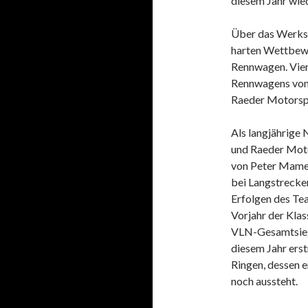
diesem Jahr wied
Über das Werkse
harten Wettbewe
Rennwagen. Vier
Rennwagens von
Raeder Motorspo
Als langjährige
und Raeder Moto
von Peter Mamer
bei Langstrecke
Erfolgen des Te
Vorjahr der Kla
VLN-Gesamtsieg
diesem Jahr ers
Ringen, dessen 
noch aussteht.