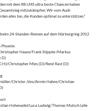
den mit dem R8 LMS ultra beste Chancen haben
 Gesamtsieg mitzukämpfen. Wir vom Audi-
en alles tun, die Kunden optimal zu unterstützen.”
 beim 24-Stunden-Rennen auf dem Nürburgring 2012
m Phoenix
hristopher Haase/Frank Stippler/Markus
e D)
(CH)/Christopher Mies (D)/René Rast (D)
ng
üller/Christer Jöns/Armin Hahne/Christian
D)
ort
istian Hohenadel/Luca Ludwig/Thomas Mutsch (alle