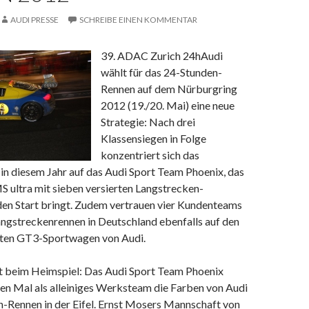
AUDI PRESSE
SCHREIBE EINEN KOMMENTAR
39. ADAC Zurich 24h
Audi
wählt für das 24-Stunden-
Rennen auf dem Nürburgring
2012 (19./20. Mai) eine neue
Strategie: Nach drei
Klassensiegen in Folge
konzentriert sich das
n diesem Jahr auf das Audi Sport Team Phoenix, das
S ultra mit sieben versierten Langstrecken-
den Start bringt. Zudem vertrauen vier Kundenteams
ngstreckenrennen in Deutschland ebenfalls auf den
lten GT3-Sportwagen von Audi.
tt beim Heimspiel: Das Audi Sport Team Phoenix
ten Mal als alleiniges Werksteam die Farben von Audi
-Rennen in der Eifel. Ernst Mosers Mannschaft von