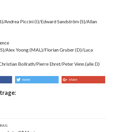
B)/Andrea Piccini (I)/Edward Sandström (S)/Allan
ience
S)/Alex Yoong (MAL)/Florian Gruber (D)/Luca
ristian Bollrath/Pierre Ehret/Peter Venn (alle D)
tweet
share
trage:
TRAG