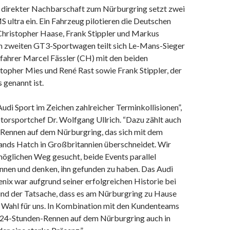
 direkter Nachbarschaft zum Nürburgring setzt zwei
 ultra ein. Ein Fahrzeug pilotieren die Deutschen
hristopher Haase, Frank Stippler und Markus
 zweiten GT3-Sportwagen teilt sich Le-Mans-Sieger
ahrer Marcel Fässler (CH) mit den beiden
topher Mies und René Rast sowie Frank Stippler, der
 genannt ist.
Audi Sport im Zeichen zahlreicher Terminkollisionen”,
torsportchef Dr. Wolfgang Ullrich. “Dazu zählt auch
Rennen auf dem Nürburgring, das sich mit dem
nds Hatch in Großbritannien überschneidet. Wir
öglichen Weg gesucht, beide Events parallel
önnen und denken, ihn gefunden zu haben. Das Audi
ix war aufgrund seiner erfolgreichen Historie bei
nd der Tatsache, dass es am Nürburgring zu Hause
he Wahl für uns. In Kombination mit den Kundenteams
 24-Stunden-Rennen auf dem Nürburgring auch in