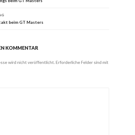
nings beim GT Masters
on
AG
ftakt beim GT Masters
NEN KOMMENTAR
sse wird nicht veröffentlicht.
Erforderliche Felder sind mit