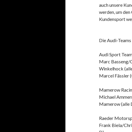
auch unsere Kun
werden, um den
Kundensport werd
Die Audi-Teams
Audi Sport Tea
Marc Basseng/C
Winkelhock (all
Marcel Fässler 
Mamerow Raci
Michael Ammerm
Mamerow (alle 
Raeder Motorsp
Frank Biela/Chr