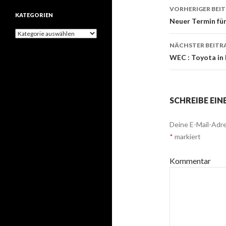
h
VORHERIGER BEI
KATEGORIEN
i
Beitrags-
Neuer Termin fü
v
K
e
Navigati
a
NÄCHSTER BEITR
t
WEC : Toyota in 
e
g
o
r
i
SCHREIBE EI
e
n
Deine E-Mail-Adre
*
markiert
Kommentar