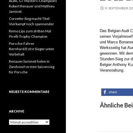
ADAC GT Masters-Champions
Robert Renauer und Mathieu
9. SEPTEMBER 2
Jaminet
Corvette-Sieg macht Titel-
Vierkampf noch spannender
Das Belgian Audi C
Remo Lips zum dritten Mal
Pirelli-Trophy-Champion
seinen Vorjahreser
und
Marco Bonan
Porsche-Fahrer
Werksseitig hat Au
Bernhard/Estre Sieger unter
gewonnen. Mit dem 
Vorbehalt
Stunden-Sieg zur d
Renauer/Jaminet holen in
Belgier Anthony Ku
Zandvoort ersten Saisonsieg
Veranstaltung.
für Porsche
NEUESTE KOMMENTARE
share
Ähnliche Bei
ARCHIVE
A
r
c