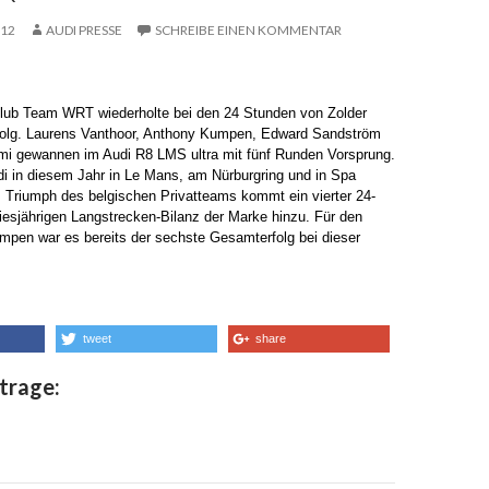
012
AUDI PRESSE
SCHREIBE EINEN KOMMENTAR
lub Team WRT wiederholte bei den 24 Stunden von Zolder
folg.
Laurens Vanthoor, Anthony Kumpen, Edward Sandström
omi
gewannen im Audi R8 LMS ultra mit fünf Runden Vorsprung.
di in diesem Jahr in Le Mans, am Nürburgring und in Spa
Triumph des belgischen Privatteams kommt ein vierter 24-
iesjährigen Langstrecken-Bilanz der Marke hinzu. Für den
mpen war es bereits der sechste Gesamterfolg bei dieser
tweet
share
trage: