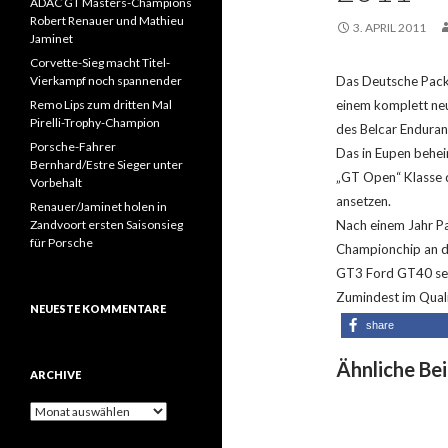
ADAC GT Masters-Champions
Robert Renauer und Mathieu
3. APRIL 2011
Jaminet
Corvette-Sieg macht Titel-
Vierkampf noch spannender
Das Deutsche Pack
Remo Lips zum dritten Mal
einem komplett ne
Pirelli-Trophy-Champion
des Belcar Endura
Porsche-Fahrer
Das in Eupen behei
Bernhard/Estre Sieger unter
„GT Open“ Klasse 
Vorbehalt
ansetzen.
Renauer/Jaminet holen in
Zandvoort ersten Saisonsieg
Nach einem Jahr Pa
für Porsche
Championchip an de
GT3 Ford GT40 se
Zumindest im Quali
NEUESTE KOMMENTARE
share
Ähnliche Bei
ARCHIVE
A
r
c