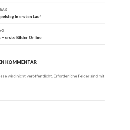
TRAG
lsieg in ersten Lauf
on
AG
 – erste Bilder Online
NEN KOMMENTAR
sse wird nicht veröffentlicht.
Erforderliche Felder sind mit