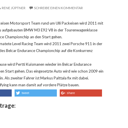
RENE JÜPTNER
SCHREIBE EINEN KOMMENTAR
eisen Motorsport Team rund um Ulli Packeisen wird 2011 mit
u aufgebauten BMW M3 E92 V8 in der Tourenwagenklasse
nce Championchip an den Start gehen.
matete Level Racing Team wird 2011 zwei Porsche 911 in der
des Belcar Endurance Championchip auf die Konkurrenz
use wird Pertti Kuismanen wieder im Belcar Endurance
n Start gehen. Das eingesetzte Auto wird wie schon 2009 ein
in.
Als zweiter Fahrer ist Markus Palttala fix mit dabei.
fying kann man damit auf vordere Plätze bauen.
tweet
share
trage: