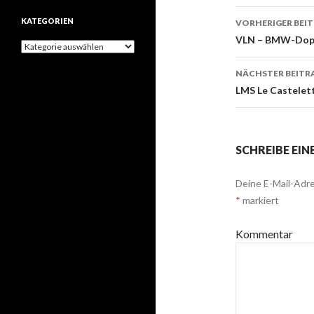
h
KATEGORIEN
VORHERIGER BEI
i
v
Beitrags-
VLN – BMW-Doppe
K
e
a
Navigati
t
NÄCHSTER BEITR
e
LMS Le Castelett
g
o
r
i
e
SCHREIBE EI
n
Deine E-Mail-Adre
*
markiert
Kommentar