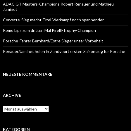
ADAC GT Masters-Champions Robert Renauer und Mathieu
Jaminet
Corvette-Sieg macht Titel-Vierkampf noch spannender
Remo Lips zum dritten Mal Pirelli-Trophy-Champion
Porsche-Fahrer Bernhard/Estre Sieger unter Vorbehalt
Renauer/Jaminet holen in Zandvoort ersten Saisonsieg für Porsche
NEUESTE KOMMENTARE
ARCHIVE
A
r
c
h
i
KATEGORIEN