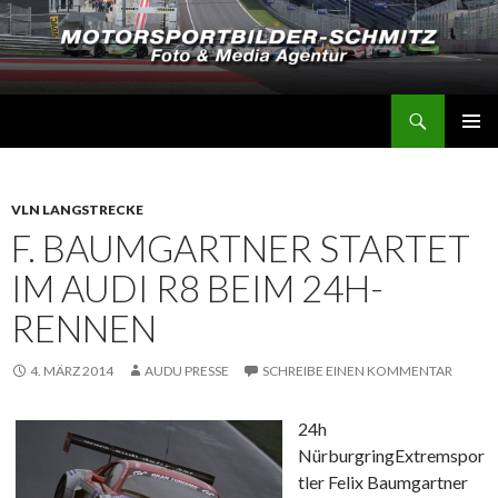
Suchen
Motorsportbilder-Schmitz
SPRINGE
PRIMÄR
ZUM
MENÜ
INHALT
VLN LANGSTRECKE
F. BAUMGARTNER STARTET
IM AUDI R8 BEIM 24H-
RENNEN
4. MÄRZ 2014
AUDU PRESSE
SCHREIBE EINEN KOMMENTAR
24h
Nürburgring
Extremspor
tler Felix Baumgartner