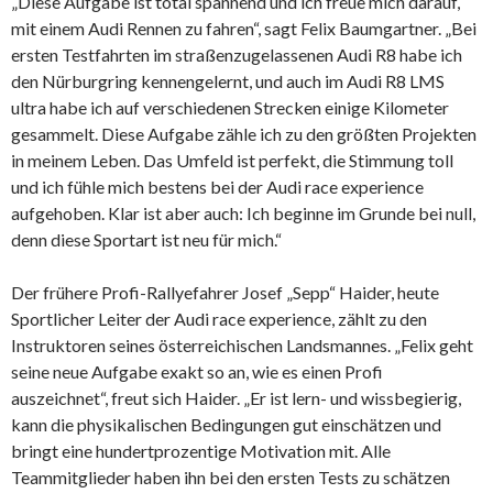
„Diese Aufgabe ist total spannend und ich freue mich darauf,
mit einem Audi Rennen zu fahren“, sagt Felix Baumgartner. „Bei
ersten Testfahrten im straßenzugelassenen Audi R8 habe ich
den Nürburgring kennengelernt, und auch im Audi R8 LMS
ultra habe ich auf verschiedenen Strecken einige Kilometer
gesammelt. Diese Aufgabe zähle ich zu den größten Projekten
in meinem Leben. Das Umfeld ist perfekt, die Stimmung toll
und ich fühle mich bestens bei der Audi race experience
aufgehoben. Klar ist aber auch: Ich beginne im Grunde bei null,
denn diese Sportart ist neu für mich.“
Der frühere Profi-Rallyefahrer Josef „Sepp“ Haider, heute
Sportlicher Leiter der Audi race experience, zählt zu den
Instruktoren seines österreichischen Landsmannes. „Felix geht
seine neue Aufgabe exakt so an, wie es einen Profi
auszeichnet“, freut sich Haider. „Er ist lern- und wissbegierig,
kann die physikalischen Bedingungen gut einschätzen und
bringt eine hundertprozentige Motivation mit. Alle
Teammitglieder haben ihn bei den ersten Tests zu schätzen