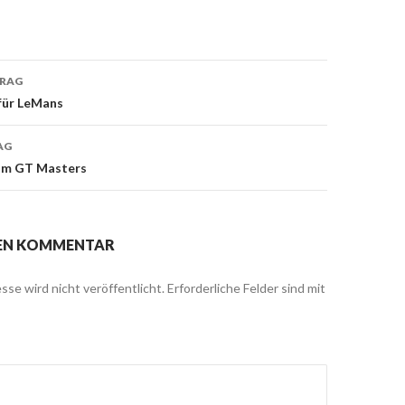
TRAG
 für LeMans
on
AG
um GT Masters
NEN KOMMENTAR
sse wird nicht veröffentlicht.
Erforderliche Felder sind mit