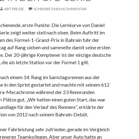
ABT PRESSE
SCHREIBE EINEN KOMMENTAR
henende, erste Punkte: Die Lernkurve von Daniel
erie zeigt weiter steil nach oben. Beim Auftritt im
des Formel-1-Grand-Prix in Bahrain fuhr der
ag auf Rang sieben und sammelte damit seine ersten
. Der 20-jährige Kemptener ist der einzige deutsche
, die als letzte Station vor der Formel 1 gilt.
nach einem 14. Rang im Samstagsrennen aus der
he in den Sprint gestartet und machte mit seinem 612
lara-Mecachrome während der 23 Rennrunden
 Plätze gut. „Wir hatten einen guten Start, das war
undlage für den Verlauf des Rennens“, erklärte der
on von 2012 nach seinem Bahrain-Debüt.
ner Fahrleistung sehr zufrieden, gerade im Vergleich
reneren Teamkollegen. Aber unser Auto hatte an