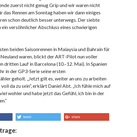
de zuerst nicht genug Grip und wir waren nicht
ür das Rennen am Sonntag haben wir dann einiges
ren schon deutlich besser unterwegs. Der siebte
ch ein versöhnlicher Abschluss eines schwierigen
ten beiden Saisonrennen in Malaysia und Bahrain für
Neuland waren, blickt der ART-Pilot nun voller
n dritten Lauf in Barcelona (10.–12. Mai). In Spanien
ahr in der GP3-Serie seine ersten
ler geholt. „Jetzt gilt es, weiter an uns zu arbeiten
voll da zu sein“, erklärt Daniel Abt. „Ich fühle mich auf
viel wohler und habe jetzt das Gefühl, ich bin in der
n.“
tweet
share
trage: