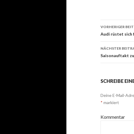
VORHERIGER BEI
Beitrags-
Audi rüstet sich
Navigati
NÄCHSTER BEITR
Saisonauftakt z
SCHREIBE EI
Deine E-Mail-Adre
*
markiert
Kommentar