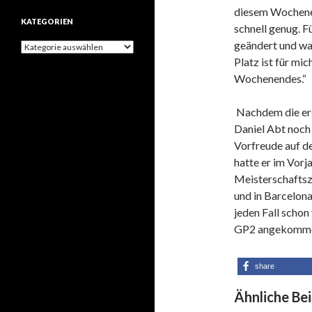
diesem Wochenen
h
KATEGORIEN
i
schnell genug. F
v
geändert und wa
K
e
a
Platz ist für mi
t
Wochenendes.“
e
g
o
Nachdem die ers
r
Daniel Abt noch 
i
Vorfreude auf de
e
n
hatte er im Vorj
Meisterschaftszäh
und in Barcelona 
jeden Fall schon 
GP2 angekomme
share
Ähnliche Bei