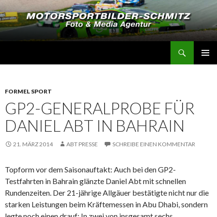
Suchen
Motorsportbilder-Schmitz
SPRINGE
PRIMÄR
ZUM
MENÜ
INHALT
FORMEL SPORT
GP2-GENERALPROBE FÜR
DANIEL ABT IN BAHRAIN
21. MÄRZ 2014
ABT PRESSE
SCHREIBE EINEN KOMMENTAR
Topform vor dem Saisonauftakt: Auch bei den GP2-
Testfahrten in Bahrain glänzte Daniel Abt mit schnellen
Rundenzeiten. Der 21-jährige Allgäuer bestätigte nicht nur die
starken Leistungen beim Kräftemessen in Abu Dhabi, sondern
legte noch einen drauf: In zwei von insgesamt sechs