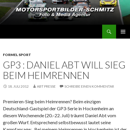
Suchen
Motorsportbilder-Schmitz
SPRINGE
PRIMÄR
ZUM
MENÜ
INHALT
FORMEL SPORT
GP3 : DANIEL ABT WILL SIEG
BEIM HEIMRENNEN
18. JULI 2012
ABT PRESSE
SCHREIBE EINEN KOMMENTAR
Premieren-Sieg beim Heimrennen? Beim einzigen
Deutschland-Gastspiel der GP3-Serie in Hockenheim an
diesem Wochenende (20.–22. Juli) träumt Daniel Abt vom
großen Wurf. Entsprechend selbstbewusst lautet seine
Kampfansage: „Bei meinem Heimrennen in Hockenheim ist der