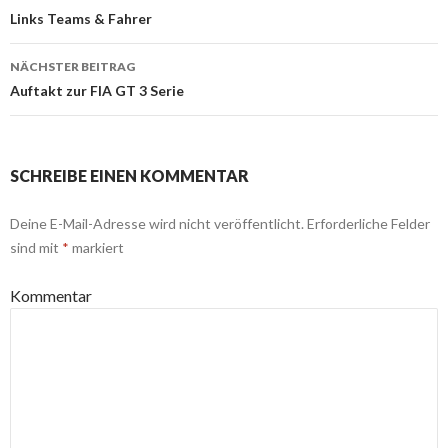
Beitrags-
Links Teams & Fahrer
Navigation
NÄCHSTER BEITRAG
Auftakt zur FIA GT 3 Serie
SCHREIBE EINEN KOMMENTAR
Deine E-Mail-Adresse wird nicht veröffentlicht.
Erforderliche Felder
sind mit
*
markiert
Kommentar