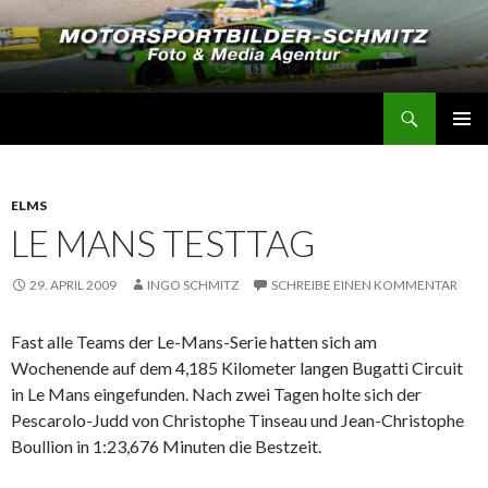
Suchen
Motorsportbilder-Schmitz
SPRINGE
PRIMÄR
ZUM
MENÜ
INHALT
ELMS
LE MANS TESTTAG
29. APRIL 2009
INGO SCHMITZ
SCHREIBE EINEN KOMMENTAR
Fast alle Teams der Le-Mans-Serie hatten sich am
Wochenende auf dem 4,185 Kilometer langen Bugatti Circuit
in Le Mans eingefunden. Nach zwei Tagen holte sich der
Pescarolo-Judd von Christophe Tinseau und Jean-Christophe
Boullion in 1:23,676 Minuten die Bestzeit.