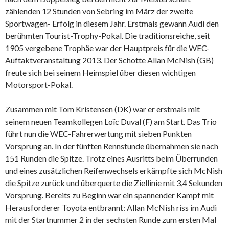
zählenden 12 Stunden von Sebring im März der zweite
Sportwagen- Erfolg in diesem Jahr. Erstmals gewann Audi den
berühmten Tourist-Trophy-Pokal. Die traditionsreiche, seit
1905 vergebene Trophäe war der Hauptpreis für die WEC-
Auftaktveranstaltung 2013. Der Schotte Allan McNish (GB)
freute sich bei seinem Heimspiel über diesen wichtigen
Motorsport-Pokal.
Zusammen mit Tom Kristensen (DK) war er erstmals mit
seinem neuen Teamkollegen Loïc Duval (F) am Start. Das Trio
führt nun die WEC-Fahrerwertung mit sieben Punkten
Vorsprung an. In der fünften Rennstunde übernahmen sie nach
151 Runden die Spitze. Trotz eines Ausritts beim Überrunden
und eines zusätzlichen Reifenwechsels erkämpfte sich McNish
die Spitze zurück und überquerte die Ziellinie mit 3,4 Sekunden
Vorsprung. Bereits zu Beginn war ein spannender Kampf mit
Herausforderer Toyota entbrannt: Allan McNish riss im Audi
mit der Startnummer 2 in der sechsten Runde zum ersten Mal