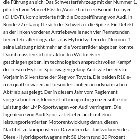
die Führung an sich. Das Schwesterfahrzeug mit der Nummer 1,
pilotiert von Marcel Fässler/André Lotterer/Benoît Tréluyer
(CH/D/F), komplettierte früh die Doppelführung von Audi. In
Runde 77 erkämpfte sich der Schweizer die Spitze. Ein Defekt
an der linken vorderen Antriebswelle nach vier Rennstunden
bedeutete allerdings, dass das Hybridsystem der Nummer 1
seine Leistung nicht mehr an die Vorderräder abgeben konnte.
Damit mussten sich die aktuellen Weltmeister
geschlagen geben. Im technologisch anspruchsvollen Kampf
der besten Hybrid-Sportwagen gelang Audi wie bereits im
Vorjahr in Silverstone der Sieg vor Toyota. Die beiden R18 e-
tron quattro waren auf besonders hohen aerodynamischen
Abtrieb ausgelegt. Der in diesem Jahr vom Reglement
vorgeschriebene, kleinere Luftmengenbegrenzer sollte die
Leistung der LMP-Sportwagen von Audi verringern. Die
Ingenieure von Audi Sport arbeiteten auch mit einer
leistungsorientierten Motorentwicklung daran, diesen
Nachteil zu kompensieren. Da zudem das Tankvolumen des
Diesel-Hybridsportwagens mit 58 Litern rund 20 Prozent