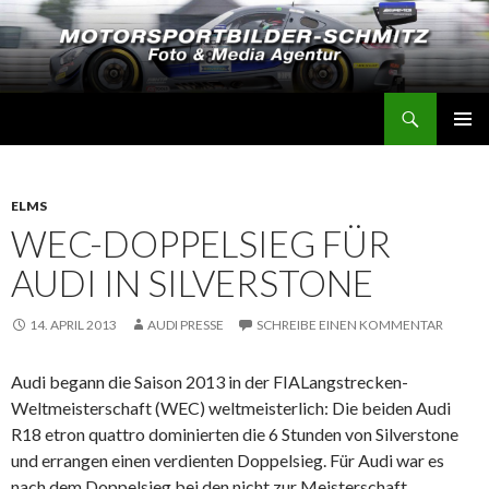
Suchen
Motorsportbilder-Schmitz
SPRINGE
PRIMÄR
ZUM
MENÜ
INHALT
ELMS
WEC-DOPPELSIEG FÜR
AUDI IN SILVERSTONE
14. APRIL 2013
AUDI PRESSE
SCHREIBE EINEN KOMMENTAR
Audi begann die Saison 2013 in der FIALangstrecken-
Weltmeisterschaft (WEC) weltmeisterlich: Die beiden Audi
R18 etron quattro dominierten die 6 Stunden von Silverstone
und errangen einen verdienten Doppelsieg. Für Audi war es
nach dem Doppelsieg bei den nicht zur Meisterschaft