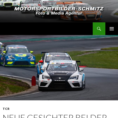
Suchen
Motorsportbilder-Schmitz
SPRINGE
PRIMÄR
ZUM
MENÜ
INHALT
TCR
NEUE GESICHTER BEI DER