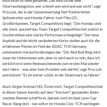
noch nicht so viele gefahren. Das wird sicher eine
Überraschungsbox, wer schnell sein wird und wer nicht”, sagt
Proczyk, der in der Gesamtwertung fünf Punkte hinter
Spitzenreiter und Honda-Fahrer Josh Files (25,
Großbritannien, Target Competition) liegt: “Die Hondas sind
alle stark, speziell das Team Target Competition hat zuletzt in
Oschersleben eine starke Performance hingelegt.” Der neue
Asphalt und die leicht veränderten Kerbs stellen auch für die
erfahrenen Piloten im Feld der ADAC TCR Germany
unbekannte Herausforderungen dar. “Der Red Bull Ring wird
zwar ein Heimrennen sein, aber es wird auch so sein, dass ich
wirklich erst beim Rennwochenende zum ersten Mal wieder
dort fahre – was aber kein Problem sein dürfte”, sagt Proczyk
und betont: “Es ist immer schön, in der Steiermark zu fahren.”
Auch Jürgen Schmarl (42, Österreich, Target Competition) hat
in dieser Saison bereits auf dem “Stockerl” gestanden. Beim
zweiten Rennen schaffte er, damals noch im Seat Leon Cup
Racer, Rang drei – nun will er im Honda Civic TCR nachlegen