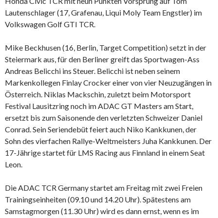
Honda Civic TCR mit neun Punkten Vorsprung auf Tom
Lautenschlager (17, Grafenau, Liqui Moly Team Engstler) im
Volkswagen Golf GTI TCR.
Mike Beckhusen (16, Berlin, Target Competition) setzt in der
Steiermark aus, für den Berliner greift das Sportwagen-Ass
Andreas Belicchi ins Steuer. Belicchi ist neben seinem
Markenkollegen Finlay Crocker einer von vier Neuzugängen in
Österreich. Niklas Mackschin, zuletzt beim Motorsport
Festival Lausitzring noch im ADAC GT Masters am Start,
ersetzt bis zum Saisonende den verletzten Schweizer Daniel
Conrad. Sein Seriendebüt feiert auch Niko Kankkunen, der
Sohn des vierfachen Rallye-Weltmeisters Juha Kankkunen. Der
17-Jährige startet für LMS Racing aus Finnland in einem Seat
Leon.
Die ADAC TCR Germany startet am Freitag mit zwei Freien
Trainingseinheiten (09.10 und 14.20 Uhr). Spätestens am
Samstagmorgen (11.30 Uhr) wird es dann ernst, wenn es im