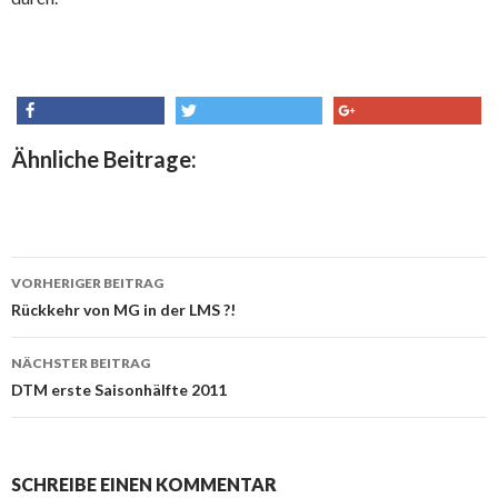
share
tweet
share
Ähnliche Beitrage:
VORHERIGER BEITRAG
Beitrags-
Rückkehr von MG in der LMS ?!
Navigation
NÄCHSTER BEITRAG
DTM erste Saisonhälfte 2011
SCHREIBE EINEN KOMMENTAR