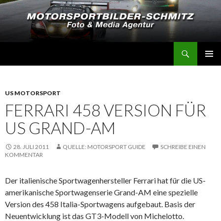
Suchen
Motorsportbilder-Schmitz
SPRINGE
PRIMÄR
ZUM
MENÜ
INHALT
US MOTORSPORT
FERRARI 458 VERSION FÜR
US GRAND-AM
28. JULI 2011
QUELLE: MOTORSPORT GUIDE
SCHREIBE EINEN
KOMMENTAR
Der italienische Sportwagenhersteller Ferrari hat für die US-
amerikanische Sportwagenserie Grand-AM eine spezielle
Version des 458 Italia-Sportwagens aufgebaut. Basis der
Neuentwicklung ist das GT3-Modell von Michelotto.