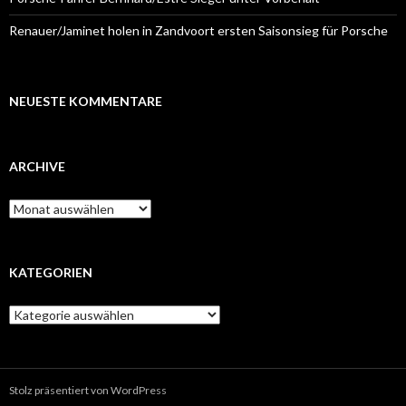
Renauer/Jaminet holen in Zandvoort ersten Saisonsieg für Porsche
NEUESTE KOMMENTARE
ARCHIVE
A
r
c
h
i
KATEGORIEN
v
e
K
a
t
e
g
Stolz präsentiert von WordPress
o