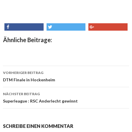
share
tweet
share
Ähnliche Beitrage:
VORHERIGER BEITRAG
Beitrags-
DTM Finale in Hockenheim
Navigation
NÄCHSTER BEITRAG
Superleague : RSC Anderlecht gewinnt
SCHREIBE EINEN KOMMENTAR