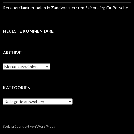
Renauer/Jaminet holen in Zandvoort ersten Saisonsieg für Porsche
NEUESTE KOMMENTARE
ARCHIVE
A
r
c
h
i
KATEGORIEN
v
e
K
a
t
e
g
Stolz präsentiert von WordPress
o
r