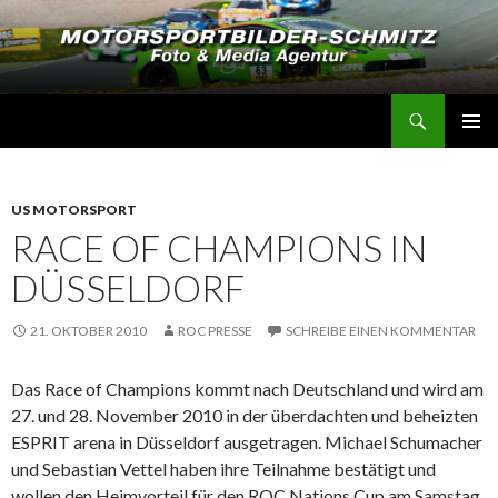
Suchen
Motorsportbilder-Schmitz
SPRINGE
PRIMÄR
ZUM
MENÜ
INHALT
US MOTORSPORT
RACE OF CHAMPIONS IN
DÜSSELDORF
21. OKTOBER 2010
ROC PRESSE
SCHREIBE EINEN KOMMENTAR
Das Race of Champions kommt nach Deutschland und wird am
27. und 28. November 2010 in der überdachten und beheizten
ESPRIT arena in Düsseldorf ausgetragen. Michael Schumacher
und Sebastian Vettel haben ihre Teilnahme bestätigt und
wollen den Heimvorteil für den ROC Nations Cup am Samstag