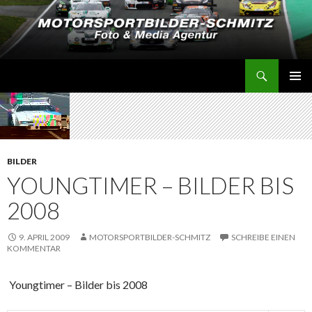
Suchen
Motorsportbilder-Schmitz
SPRINGE
PRIMÄR
ZUM
MENÜ
INHALT
BILDER
YOUNGTIMER – BILDER BIS
2008
9. APRIL 2009
MOTORSPORTBILDER-SCHMITZ
SCHREIBE EINEN
KOMMENTAR
Youngtimer – Bilder bis 2008