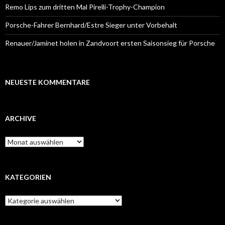
Remo Lips zum dritten Mal Pirelli-Trophy-Champion
Porsche-Fahrer Bernhard/Estre Sieger unter Vorbehalt
Renauer/Jaminet holen in Zandvoort ersten Saisonsieg für Porsche
NEUESTE KOMMENTARE
ARCHIVE
A
r
c
h
i
KATEGORIEN
v
e
K
a
t