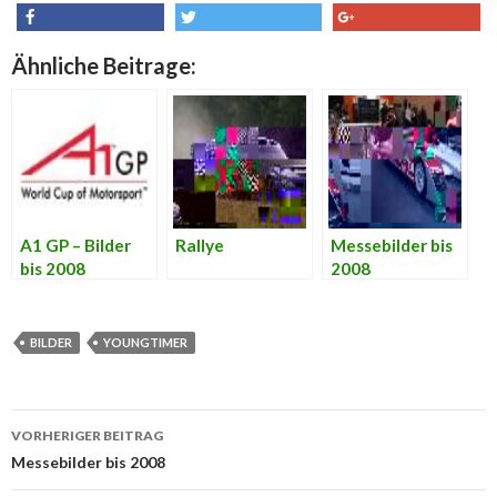
share
tweet
share
Ähnliche Beitrage:
A1 GP – Bilder
Rallye
Messebilder bis
bis 2008
2008
BILDER
YOUNGTIMER
VORHERIGER BEITRAG
Beitrags-
Messebilder bis 2008