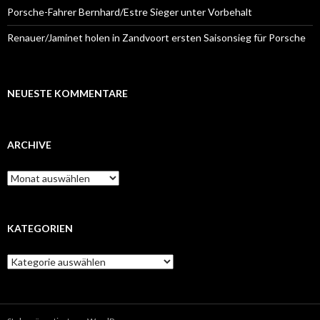
Porsche-Fahrer Bernhard/Estre Sieger unter Vorbehalt
Renauer/Jaminet holen in Zandvoort ersten Saisonsieg für Porsche
NEUESTE KOMMENTARE
ARCHIVE
A
r
c
h
i
KATEGORIEN
v
e
K
a
t
e
g