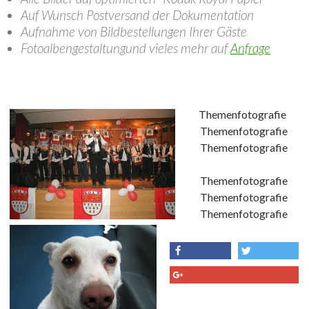
Auf Wunsch Postversand der Dokumentation
Aufnahme von Bildbestellungen Ihrer Gäste
Fotoalbengestaltungund vieles mehr auf
Anfrage
Themenfotografie
Themenfotografie
Themenfotografie
Themenfotografie
Themenfotografie
Themenfotografie
share
tweet
share