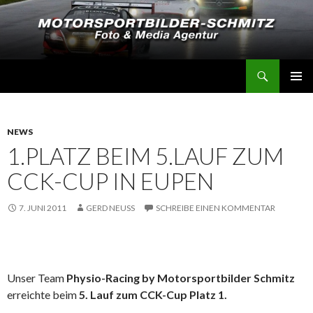
Suchen
Motorsportbilder-Schmitz
SPRINGE
PRIMÄR
ZUM
MENÜ
INHALT
NEWS
1.PLATZ BEIM 5.LAUF ZUM
CCK-CUP IN EUPEN
7. JUNI 2011
GERD NEUSS
SCHREIBE EINEN KOMMENTAR
Unser Team
Physio-Racing by Motorsportbilder Schmitz
erreichte beim
5. Lauf zum CCK-Cup Platz 1.