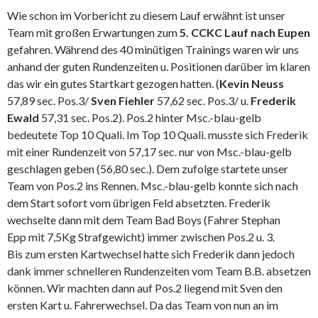
Wie schon im Vorbericht zu diesem Lauf erwähnt ist unser
Team mit großen Erwartungen zum
5. CCKC Lauf nach Eupen
gefahren. Während des 40 minütigen Trainings waren wir uns
anhand der guten Rundenzeiten u. Positionen darüber im klaren
das wir ein gutes Startkart gezogen hatten. (
Kevin Neuss
57,89 sec. Pos.3/
Sven Fiehler
57,62 sec. Pos.3/ u.
Frederik
Ewald
57,31 sec. Pos.2). Pos.2 hinter Msc.-blau-gelb
bedeutete Top 10 Quali. Im Top 10 Quali. musste sich Frederik
mit einer Rundenzeit von 57,17 sec. nur von Msc.-blau-gelb
geschlagen geben (56,80 sec.). Dem zufolge startete unser
Team von Pos.2 ins Rennen. Msc.-blau-gelb konnte sich nach
dem Start sofort vom übrigen Feld absetzten. Frederik
wechselte dann mit dem Team Bad Boys (Fahrer Stephan
Epp mit 7,5Kg Strafgewicht) immer zwischen Pos.2 u. 3.
Bis zum ersten Kartwechsel hatte sich Frederik dann jedoch
dank immer schnelleren Rundenzeiten vom Team B.B. absetzen
können. Wir machten dann auf Pos.2 liegend mit Sven den
ersten Kart u. Fahrerwechsel. Da das Team von nun an im