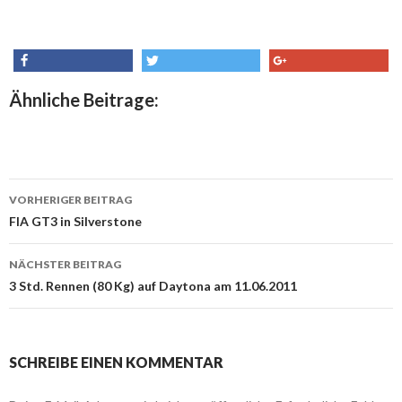
share
tweet
share
Ähnliche Beitrage:
VORHERIGER BEITRAG
Beitrags-
FIA GT3 in Silverstone
Navigation
NÄCHSTER BEITRAG
3 Std. Rennen (80 Kg) auf Daytona am 11.06.2011
SCHREIBE EINEN KOMMENTAR