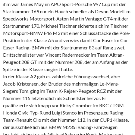
ihm war James May im APO Sport-Porsche 997 Cup mit der
Startnummer 169 nur ein Hauch schneller als Devon Modell im
Speedworks Motorsport-Aston Martin Vantage GT4 mit der
Startnummer 170. Michael Tischner sicherte sich im Tischner
Motorsport-BMW E46 M3 mit einer Schlussattacke die Pole-
Position in der Klasse A5 und verwies damit Cor Euser im Cor
Euser Racing-BMW mit der Startnummer 83 auf Rang zwei.
Drittschnellster war Vincent Radermecker im Team Altran-
Peugeot 208 GTi mit der Nummer 208, der am Anfang an der
Spitze in der Klasse rangiert hatte.
In der Klasse A2 gab es zahlreiche Führungswechsel, aber
Jacob Kristensen, der Bruder des mehrmaligen Le-Mans-
Siegers Tom, ging im Team K-Rejser-Peugeot RCZ mit der
Nummer 115 letztendlich als Schnellster hervor. Er
qualifizierte sich knapp vor Ricky Coomber im RKC / TGM-
Honda Civic Typ-R und Luigi Stanco im Presenza.eu Racing
Team-Renault Clio mit der Nummer 112. In der CUP1-Klasse,
der ausschließlich aus BMW M235i Racing-Fahrzeugen
besteht, sicherte sich Michael Schrey im Bonk-Motorsport-