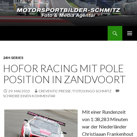
Suchen
Motorsportbilder-Schmitz
SPRINGE
PRIMÄR
ZUM
MENÜ
INHALT
24H SERIES
HOFOR RACING MIT POLE
POSITION IN ZANDVOORT
29. MAI 2015
CREVENTIC PRESSE / FOTOS INGO SCHMITZ
SCHREIBE EINEN KOMMENTAR
Mit einer Rundenzeit
von 1:38,283 Minuten
war der Niederländer
Christiaaan Frankenhout