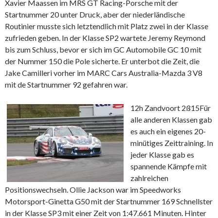
Xavier Maassen im MRS GT Racing-Porsche mit der
Startnummer 20 unter Druck, aber der niederländische
Routinier musste sich letztendlich mit Platz zwei in der Klasse
zufrieden geben. In der Klasse SP2 wartete Jeremy Reymond
bis zum Schluss, bevor er sich im GC Automobile GC 10 mit
der Nummer 150 die Pole sicherte. Er unterbot die Zeit, die
Jake Camilleri vorher im MARC Cars Australia-Mazda 3 V8
mit de Startnummer 92 gefahren war.
12h Zandvoort 2ß15
Für
alle anderen Klassen gab
es auch ein eigenes 20-
minütiges Zeittraining. In
jeder Klasse gab es
spannende Kämpfe mit
zahlreichen
Positionswechseln. Ollie Jackson war im Speedworks
Motorsport-Ginetta G50 mit der Startnummer 169 Schnellster
in der Klasse SP3 mit einer Zeit von 1:47.661 Minuten. Hinter