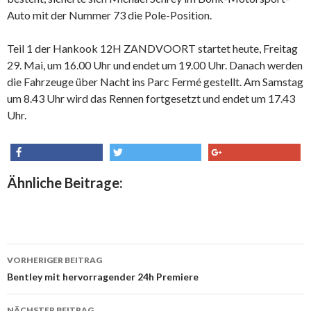
Auto mit der Nummer 73 die Pole-Position.
Teil 1 der Hankook 12H ZANDVOORT startet heute, Freitag
29. Mai, um 16.00 Uhr und endet um 19.00 Uhr. Danach werden
die Fahrzeuge über Nacht ins Parc Fermé gestellt. Am Samstag
um 8.43 Uhr wird das Rennen fortgesetzt und endet um 17.43
Uhr.
share
tweet
share
Ähnliche Beitrage:
VORHERIGER BEITRAG
Beitrags-
Bentley mit hervorragender 24h Premiere
Navigation
NÄCHSTER BEITRAG