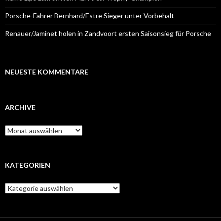
Porsche-Fahrer Bernhard/Estre Sieger unter Vorbehalt
Renauer/Jaminet holen in Zandvoort ersten Saisonsieg für Porsche
NEUESTE KOMMENTARE
ARCHIVE
A
r
c
h
i
KATEGORIEN
v
e
K
a
t
e