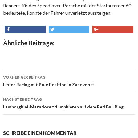
Rennens für den Speedlover-Porsche mit der Startnummer 60
bedeutete, konnte der Fahrer unverletzt aussteigen.
share
tweet
share
Ähnliche Beitrage:
VORHERIGER BEITRAG
Beitrags-
Hofor Racing mit Pole Position in Zandvoort
Navigation
NÄCHSTER BEITRAG
Lamborghini-Matadore triumphieren auf dem Red Bull Ring
SCHREIBE EINEN KOMMENTAR