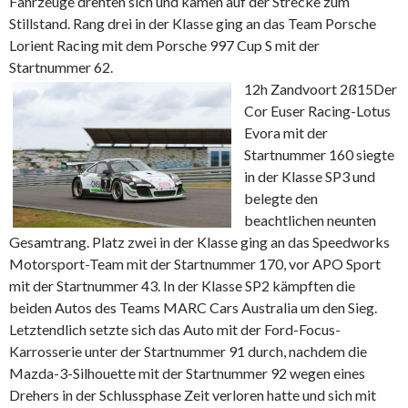
Fahrzeuge drehten sich und kamen auf der Strecke zum
Stillstand. Rang drei in der Klasse ging an das Team Porsche
Lorient Racing mit dem Porsche 997 Cup S mit der
Startnummer 62.
12h Zandvoort 2ß15
Der
Cor Euser Racing-Lotus
Evora mit der
Startnummer 160 siegte
in der Klasse SP3 und
belegte den
beachtlichen neunten
Gesamtrang. Platz zwei in der Klasse ging an das Speedworks
Motorsport-Team mit der Startnummer 170, vor APO Sport
mit der Startnummer 43. In der Klasse SP2 kämpften die
beiden Autos des Teams MARC Cars Australia um den Sieg.
Letztendlich setzte sich das Auto mit der Ford-Focus-
Karrosserie unter der Startnummer 91 durch, nachdem die
Mazda-3-Silhouette mit der Startnummer 92 wegen eines
Drehers in der Schlussphase Zeit verloren hatte und sich mit