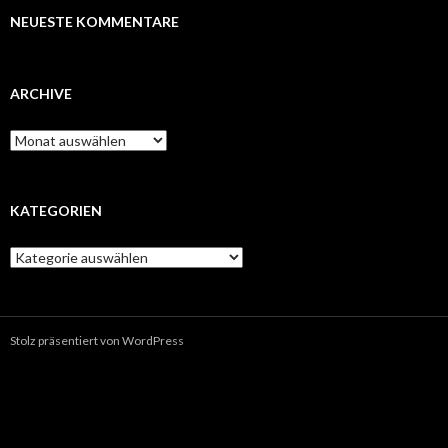
NEUESTE KOMMENTARE
ARCHIVE
A
r
c
h
i
KATEGORIEN
v
e
K
a
t
e
g
Stolz präsentiert von WordPress
o
r
i
e
n