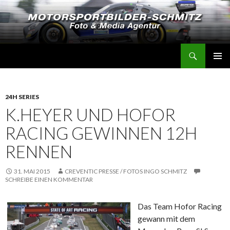
Suchen
Motorsportbilder-Schmitz
SPRINGE
PRIMÄR
ZUM
MENÜ
INHALT
24H SERIES
K.HEYER UND HOFOR
RACING GEWINNEN 12H
RENNEN
31. MAI 2015
CREVENTIC PRESSE / FOTOS INGO SCHMITZ
SCHREIBE EINEN KOMMENTAR
Das Team Hofor Racing
gewann mit dem