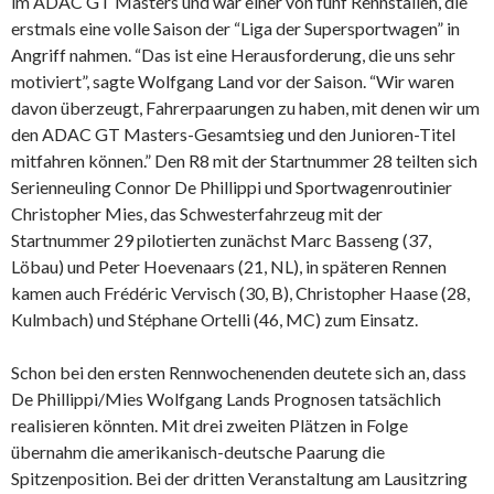
im ADAC GT Masters und war einer von fünf Rennställen, die
erstmals eine volle Saison der “Liga der Supersportwagen” in
Angriff nahmen. “Das ist eine Herausforderung, die uns sehr
motiviert”, sagte Wolfgang Land vor der Saison. “Wir waren
davon überzeugt, Fahrerpaarungen zu haben, mit denen wir um
den ADAC GT Masters-Gesamtsieg und den Junioren-Titel
mitfahren können.” Den R8 mit der Startnummer 28 teilten sich
Serienneuling Connor De Phillippi und Sportwagenroutinier
Christopher Mies, das Schwesterfahrzeug mit der
Startnummer 29 pilotierten zunächst Marc Basseng (37,
Löbau) und Peter Hoevenaars (21, NL), in späteren Rennen
kamen auch Frédéric Vervisch (30, B), Christopher Haase (28,
Kulmbach) und Stéphane Ortelli (46, MC) zum Einsatz.
Schon bei den ersten Rennwochenenden deutete sich an, dass
De Phillippi/Mies Wolfgang Lands Prognosen tatsächlich
realisieren könnten. Mit drei zweiten Plätzen in Folge
übernahm die amerikanisch-deutsche Paarung die
Spitzenposition. Bei der dritten Veranstaltung am Lausitzring