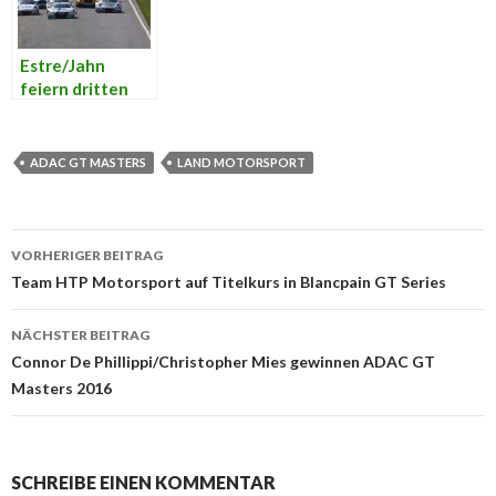
Estre/Jahn
feiern dritten
ADAC GT
Masters-
Saisonsieg in
ADAC GT MASTERS
LAND MOTORSPORT
Zandvoort
VORHERIGER BEITRAG
Beitrags-
Team HTP Motorsport auf Titelkurs in Blancpain GT Series
Navigation
NÄCHSTER BEITRAG
Connor De Phillippi/Christopher Mies gewinnen ADAC GT
Masters 2016
SCHREIBE EINEN KOMMENTAR