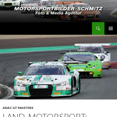
Suchen
Motorsportbilder-Schmitz
SPRINGE
PRIMÄR
ZUM
MENÜ
INHALT
ADAC GT MASTERS
LAND-MOTORSPORT: