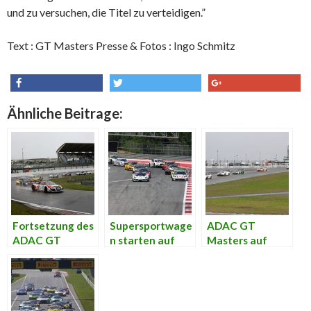
und zu versuchen, die Titel zu verteidigen.”
Text : GT Masters Presse & Fotos : Ingo Schmitz
share
tweet
share
Ähnliche Beitrage:
Fortsetzung des
Supersportwage
ADAC GT
ADAC GT
n starten auf
Masters auf
Masters-
dem Red Bull
dem
Titelduells in
Ring
Nürburgring: Der
den
Titelkampf
Nordseedünen
spitzt sich zu