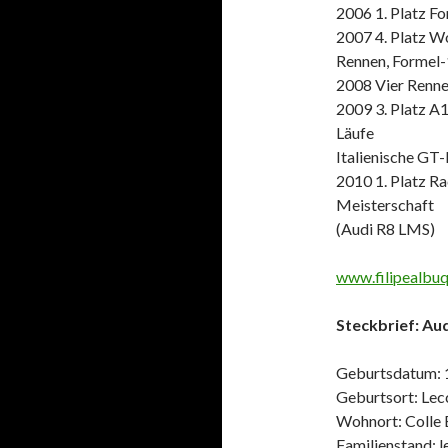
2006 1. Platz Fo
2007 4. Platz Wo
Rennen, Formel-
2008 Vier Renn
2009 3. Platz A1
Läufe
Italienische GT
2010 1. Platz Ra
Meisterschaft
(Audi R8 LMS)
www.filipealbu
Steckbrief: Au
Geburtsdatum: 
Geburtsort: Lecc
Wohnort: Colle B
Familienstand: l