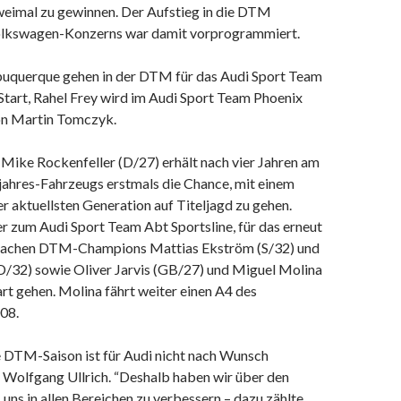
weimal zu gewinnen. Der Aufstieg in die DTM
olkswagen-Konzerns war damit vorprogrammiert.
uquerque gehen in der DTM für das Audi Sport Team
Start, Rahel Frey wird im Audi Sport Team Phoenix
on Martin Tomczyk.
Mike Rockenfeller (D/27) erhält nach vier Jahren am
jahres-Fahrzeugs erstmals die Chance, mit einem
 aktuellsten Generation auf Titeljagd zu gehen.
r zum Audi Sport Team Abt Sportsline, für das erneut
ifachen DTM-Champions Mattias Ekström (S/32) und
D/32) sowie Oliver Jarvis (GB/27) und Miguel Molina
art gehen. Molina fährt weiter einen A4 des
08.
 DTM-Saison ist für Audi nicht nach Wunsch
r. Wolfgang Ullrich. “Deshalb haben wir über den
 uns in allen Bereichen zu verbessern – dazu zählte