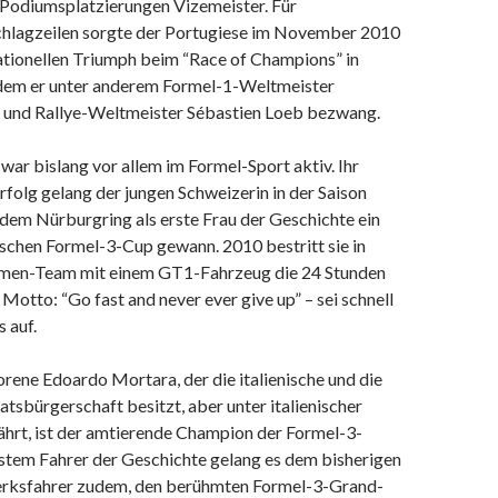
 Podiumsplatzierungen Vizemeister. Für
Schlagzeilen sorgte der Portugiese im November 2010
ationellen Triumph beim “Race of Champions” in
 dem er unter anderem Formel-1-Weltmeister
l und Rallye-Weltmeister Sébastien Loeb bezwang.
war bislang vor allem im Formel-Sport aktiv. Ihr
rfolg gelang der jungen Schweizerin in der Saison
f dem Nürburgring als erste Frau der Geschichte ein
schen Formel-3-Cup gewann. 2010 bestritt sie in
amen-Team mit einem GT1-Fahrzeug die 24 Stunden
 Motto: “Go fast and never ever give up” – sei schnell
 auf.
rene Edoardo Mortara, der die italienische und die
atsbürgerschaft besitzt, aber unter italienischer
ährt, ist der amtierende Champion der Formel-3-
rstem Fahrer der Geschichte gelang es dem bisherigen
ksfahrer zudem, den berühmten Formel-3-Grand-