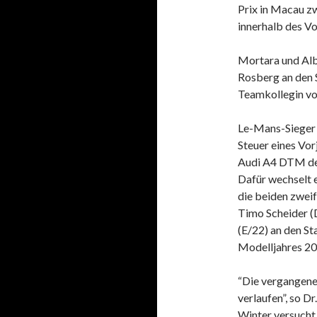
Prix in Macau z
innerhalb des V
Mortara und Alb
Rosberg an den 
Teamkollegin v
Le-Mans-Sieger 
Steuer eines Vor
Audi A4 DTM der
Dafür wechselt e
die beiden zwe
Timo Scheider (
(E/22) an den St
Modelljahres 20
“Die vergangene
verlaufen”, so D
Winter versucht,