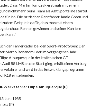
kader. Dass Martin Tomczyk erstmals mit einem
 und nicht mehr beim Team als Abt Sportsline startet,
nce für ihn. Die britischen Rennfahrer Jamie Green und
d zudem Beispiele dafür, dass man mit einem
ug durchaus Rennen gewinnen und seiner Karriere
ben kann.”
auch der Fahrerkader bei den Sport-Prototypen: Der
iener Marco Bonanomi, der im vergangenen Jahr
lipe Albuquerque in der Italienischen GT-
 Audi R8 LMS an den Start ging, erhält einen Vertrag
eservefahrer und wird in das Entwicklungsprogramm
udi R18 eingebunden.
di-Werksfahrer Filipe Albuquerque (P)
3. Juni 1985
mbra (P)