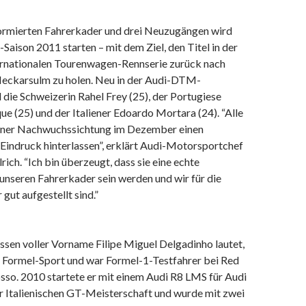
ormierten Fahrerkader und drei Neuzugängen wird
Saison 2011 starten – mit dem Ziel, den Titel in der
ernationalen Tourenwagen-Rennserie zurück nach
Neckarsulm zu holen. Neu in der Audi-DTM-
die Schweizerin Rahel Frey (25), der Portugiese
ue (25) und der Italiener Edoardo Mortara (24). “Alle
einer Nachwuchssichtung im Dezember einen
Eindruck hinterlassen”, erklärt Audi-Motorsportchef
rich. “Ich bin überzeugt, dass sie eine echte
unseren Fahrerkader sein werden und wir für die
gut aufgestellt sind.”
ssen voller Vorname Filipe Miguel Delgadinho lautet,
Formel-Sport und war Formel-1-Testfahrer bei Red
sso. 2010 startete er mit einem Audi R8 LMS für Audi
der Italienischen GT-Meisterschaft und wurde mit zwei