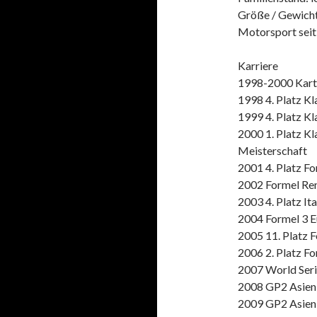
Größe / Gewicht
Motorsport seit
Karriere
1998-2000 Kart
1998 4. Platz Kl
1999 4. Platz Kl
2000 1. Platz Kl
Meisterschaft
2001 4. Platz F
2002 Formel Re
2003 4. Platz It
2004 Formel 3 E
2005 11. Platz F
2006 2. Platz F
2007 World Seri
2008 GP2 Asien,
2009 GP2 Asien,