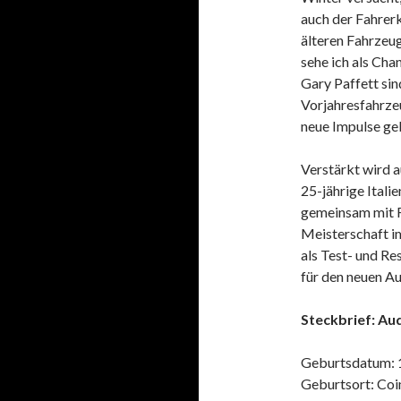
auch der Fahrer
älteren Fahrzeug
sehe ich als Cha
Gary Paffett sin
Vorjahresfahrze
neue Impulse ge
Verstärkt wird 
25-jährige Ital
gemeinsam mit Fi
Meisterschaft im
als Test- und R
für den neuen A
Steckbrief: Au
Geburtsdatum: 1
Geburtsort: Coi