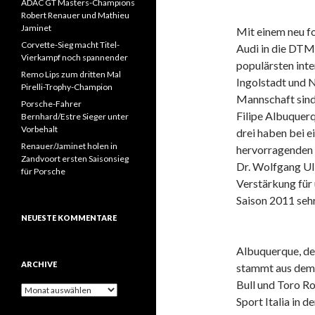
ADAC GT Masters-Champions
Robert Renauer und Mathieu
Jaminet
Mit einem neu f
Corvette-Sieg macht Titel-
Audi in die DTM-
Vierkampf noch spannender
populärsten int
Remo Lips zum dritten Mal
Ingolstadt und 
Pirelli-Trophy-Champion
Mannschaft sind 
Porsche-Fahrer
Filipe Albuquerq
Bernhard/Estre Sieger unter
Vorbehalt
drei haben bei 
Renauer/Jaminet holen in
hervorragenden 
Zandvoort ersten Saisonsieg
Dr. Wolfgang Ull
für Porsche
Verstärkung für 
Saison 2011 sehr 
NEUESTE KOMMENTARE
Albuquerque, de
ARCHIVE
stammt aus dem 
Bull und Toro Ro
A
Sport Italia in 
r
c