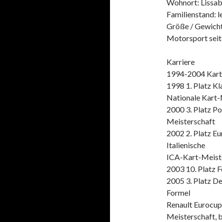
Wohnort: Lissab
Familienstand: l
Größe / Gewicht
Motorsport seit
Karriere
1994-2004 Kart
1998 1. Platz Kl
Nationale Kart-
2000 3. Platz Po
Meisterschaft
2002 2. Platz Eu
Italienische
ICA-Kart-Meist
2003 10. Platz 
2005 3. Platz De
Formel
Renault Eurocup,
Meisterschaft, 