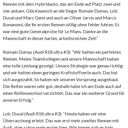
Rennen mit dem Hybridauto, das am Ende auf Platz zwei und
vier ankam. Glückwunsch an die Sieger Romain Dumas, Loïc
Duval und Marc Gené und auch an Oliver Jarvis und Marco
Bonanomi, die ihr ersten Rennen völlig ohne Fehler fuhren. Es
war eine gute Generalprobe für Le Mans. Danke an die
Mannschaft in dieser harten, arbeitsreichen Zeit.”
Romain Dumas (Audi R18 ultra #3): “Wir hatten ein perfektes
Rennen. Meine Teamkollegen und unsere Mannschaft haben
eine tolle Leistung gezeigt. Unsere Strategie war genau richtig
und wir hatten einen geringen Kraftstoffverbrauch. Das hat
sich ausgezahlt. So haben wir unseren Vorsprung ausgebaut.
Die Reifen waren sehr gut, deshalb habe ich am Ende auch auf
einen Reifenwechsel verzichtet. Das war ein weiterer Grund für
unseren Erfolg.”
Loïc Duval (Audi R18 ultra #3): “Heute haben wir eine
Überraschung erlebt. Das war erst mein zweites Rennen mit
Audi, aber schon mein erster Sieg. Wie immer gab es kein