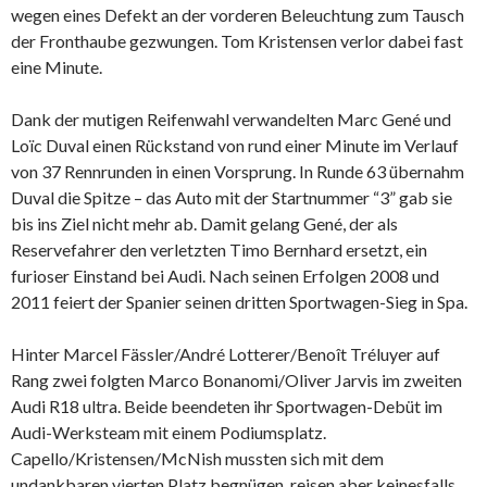
wegen eines Defekt an der vorderen Beleuchtung zum Tausch
der Fronthaube gezwungen. Tom Kristensen verlor dabei fast
eine Minute.
Dank der mutigen Reifenwahl verwandelten Marc Gené und
Loïc Duval einen Rückstand von rund einer Minute im Verlauf
von 37 Rennrunden in einen Vorsprung. In Runde 63 übernahm
Duval die Spitze – das Auto mit der Startnummer “3” gab sie
bis ins Ziel nicht mehr ab. Damit gelang Gené, der als
Reservefahrer den verletzten Timo Bernhard ersetzt, ein
furioser Einstand bei Audi. Nach seinen Erfolgen 2008 und
2011 feiert der Spanier seinen dritten Sportwagen-Sieg in Spa.
Hinter Marcel Fässler/André Lotterer/Benoît Tréluyer auf
Rang zwei folgten Marco Bonanomi/Oliver Jarvis im zweiten
Audi R18 ultra. Beide beendeten ihr Sportwagen-Debüt im
Audi-Werksteam mit einem Podiumsplatz.
Capello/Kristensen/McNish mussten sich mit dem
undankbaren vierten Platz begnügen, reisen aber keinesfalls