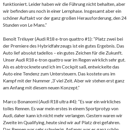
funktioniert. Leider haben wir die Führung nicht behalten, aber
wir befinden uns noch in einer Lernphase. Insgesamt aber ein
schöner Auftakt vor der ganz großen Herausforderung, den 24
Stunden von Le Mans.”
Benoît Tréluyer (Audi R18 e-tron quattro #1): “Platz zwei bei
der Premiere des Hybridfahrzeugs ist ein gutes Ergebnis. Das
Auto lief absolut tadellos – ein gutes Zeichen für die Zukunft.
Unser Audi R18 e-tron quattro war im Regen wirklich sehr gut.
Als es abtrocknete und ich im Cockpit saß, entwickelte das
Auto eine Tendenz zum Untersteuern. Das kostete uns im
Kampf mit der Nummer ‚3’ viel Zeit. Aber wir stehen erst ganz
am Anfang mit diesem neuen Konzept.”
Marco Bonanomi (Audi R18 ultra #4): “Es war ein wirkliches
tolles Rennen. Es war mein erstes in einem Sportprotyp von
Audi, daher kann ich nicht mehr verlangen. Gestern waren wir
Zweite im Qualifying, heute sind wir auf Platz drei gefahren.
Das Rennen war sehr schwierig. Anfangs war es ganz schön