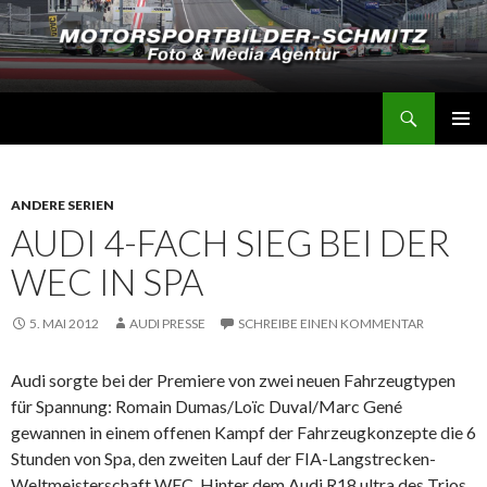
Suchen
Motorsportbilder-Schmitz
SPRINGE
PRIMÄR
ZUM
MENÜ
INHALT
ANDERE SERIEN
AUDI 4-FACH SIEG BEI DER
WEC IN SPA
5. MAI 2012
AUDI PRESSE
SCHREIBE EINEN KOMMENTAR
Audi sorgte bei der Premiere von zwei neuen Fahrzeugtypen
für Spannung: Romain Dumas/Loïc Duval/Marc Gené
gewannen in einem offenen Kampf der Fahrzeugkonzepte die 6
Stunden von Spa, den zweiten Lauf der FIA-Langstrecken-
Weltmeisterschaft WEC. Hinter dem Audi R18 ultra des Trios