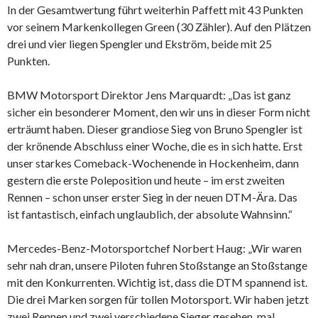
In der Gesamtwertung führt weiterhin Paffett mit 43 Punkten
vor seinem Markenkollegen Green (30 Zähler). Auf den Plätzen
drei und vier liegen Spengler und Ekström, beide mit 25
Punkten.
BMW Motorsport Direktor Jens Marquardt: „Das ist ganz
sicher ein besonderer Moment, den wir uns in dieser Form nicht
erträumt haben. Dieser grandiose Sieg von Bruno Spengler ist
der krönende Abschluss einer Woche, die es in sich hatte. Erst
unser starkes Comeback-Wochenende in Hockenheim, dann
gestern die erste Poleposition und heute – im erst zweiten
Rennen – schon unser erster Sieg in der neuen DTM-Ära. Das
ist fantastisch, einfach unglaublich, der absolute Wahnsinn.“
Mercedes-Benz-Motorsportchef Norbert Haug: „Wir waren
sehr nah dran, unsere Piloten fuhren Stoßstange an Stoßstange
mit den Konkurrenten. Wichtig ist, dass die DTM spannend ist.
Die drei Marken sorgen für tollen Motorsport. Wir haben jetzt
zwei Rennen und zwei verschiedene Sieger gesehen, mal