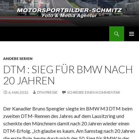
Suchen
Motorsportbilder-Schmitz
SPRINGE
PRIMÄR
ZUM
MENÜ
INHALT
ANDERE SERIEN
DTM : SIEG FÜR BMW NACH
20 JAHREN
6. MAI 2012
DTM PRESSE
SCHREIBE EINEN KOMMENTAR
Der Kanadier Bruno Spengler siegte im BMW M3 DTM beim
zweiten DTM-Rennen des Jahres auf dem Lausitzring und
schenkte den Münchnern damit nach 20 Jahren wieder einen
DTM-Erfolg. „Ich glaube es kaum. Am Samstag nach 20 Jahren
die erste Pole, heute durch mich der 50. Sieg für BMW in der