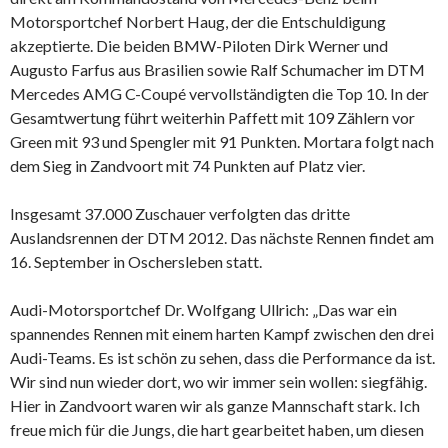
Motorsportchef Norbert Haug, der die Entschuldigung
akzeptierte. Die beiden BMW-Piloten Dirk Werner und
Augusto Farfus aus Brasilien sowie Ralf Schumacher im DTM
Mercedes AMG C-Coupé vervollständigten die Top 10. In der
Gesamtwertung führt weiterhin Paffett mit 109 Zählern vor
Green mit 93 und Spengler mit 91 Punkten. Mortara folgt nach
dem Sieg in Zandvoort mit 74 Punkten auf Platz vier.
Insgesamt 37.000 Zuschauer verfolgten das dritte
Auslandsrennen der DTM 2012. Das nächste Rennen findet am
16. September in Oschersleben statt.
Audi-Motorsportchef Dr. Wolfgang Ullrich: „Das war ein
spannendes Rennen mit einem harten Kampf zwischen den drei
Audi-Teams. Es ist schön zu sehen, dass die Performance da ist.
Wir sind nun wieder dort, wo wir immer sein wollen: siegfähig.
Hier in Zandvoort waren wir als ganze Mannschaft stark. Ich
freue mich für die Jungs, die hart gearbeitet haben, um diesen