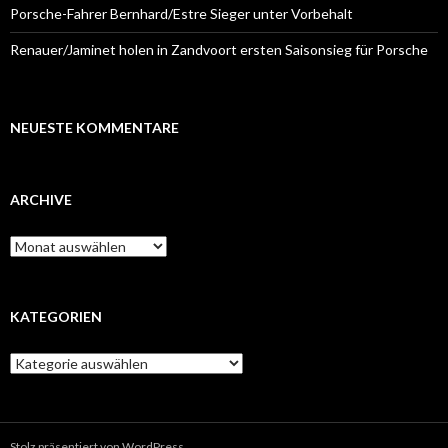
Porsche-Fahrer Bernhard/Estre Sieger unter Vorbehalt
Renauer/Jaminet holen in Zandvoort ersten Saisonsieg für Porsche
NEUESTE KOMMENTARE
ARCHIVE
A
r
c
h
i
KATEGORIEN
v
e
K
a
t
e
g
Stolz präsentiert von WordPress