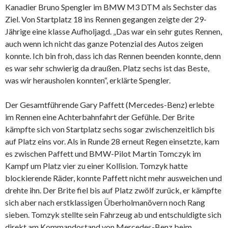
Kanadier Bruno Spengler im BMW M3 DTM als Sechster das
Ziel. Von Startplatz 18 ins Rennen gegangen zeigte der 29-
Jährige eine klasse Aufholjagd. „Das war ein sehr gutes Rennen,
auch wenn ich nicht das ganze Potenzial des Autos zeigen
konnte. Ich bin froh, dass ich das Rennen beenden konnte, denn
es war sehr schwierig da draußen. Platz sechs ist das Beste,
was wir herausholen konnten“, erklärte Spengler.
Der Gesamtführende Gary Paffett (Mercedes-Benz) erlebte
im Rennen eine Achterbahnfahrt der Gefühle. Der Brite
kämpfte sich von Startplatz sechs sogar zwischenzeitlich bis
auf Platz eins vor. Als in Runde 28 erneut Regen einsetzte, kam
es zwischen Paffett und BMW-Pilot Martin Tomczyk im
Kampf um Platz vier zu einer Kollision. Tomzyk hatte
blockierende Räder, konnte Paffett nicht mehr ausweichen und
drehte ihn. Der Brite fiel bis auf Platz zwölf zurück, er kämpfte
sich aber nach erstklassigen Überholmanövern noch Rang
sieben. Tomzyk stellte sein Fahrzeug ab und entschuldigte sich
direkt am Kommandostand von Mercedes-Benz beim