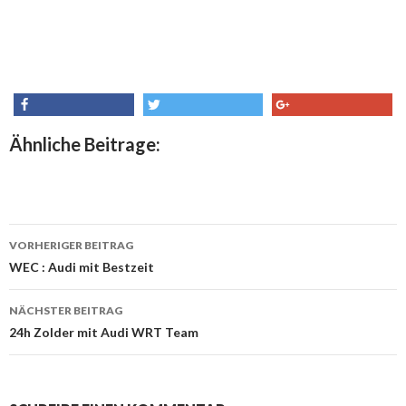
share
tweet
share
Ähnliche Beitrage:
VORHERIGER BEITRAG
Beitrags-
WEC : Audi mit Bestzeit
Navigation
NÄCHSTER BEITRAG
24h Zolder mit Audi WRT Team