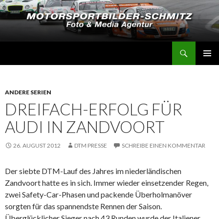
Suchen
Motorsportbilder-Schmitz
SPRINGE
PRIMÄR
ZUM
MENÜ
INHALT
ANDERE SERIEN
DREIFACH-ERFOLG FÜR
AUDI IN ZANDVOORT
26. AUGUST 2012
DTM PRESSE
SCHREIBE EINEN KOMMENTAR
Der siebte DTM-Lauf des Jahres im niederländischen
Zandvoort hatte es in sich. Immer wieder einsetzender Regen,
zwei Safety-Car-Phasen und packende Überholmanöver
sorgten für das spannendste Rennen der Saison.
Überglücklicher Sieger nach 43 Runden wurde der Italiener