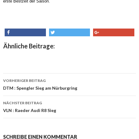
erste Bestzeit der Saison.
share
tweet
share
Ähnliche Beitrage:
VORHERIGER BEITRAG
Beitrags-
DTM : Spengler Sieg am Nürburgring
Navigation
NÄCHSTER BEITRAG
VLN : Raeder Audi R8 Sieg
SCHREIBE EINEN KOMMENTAR