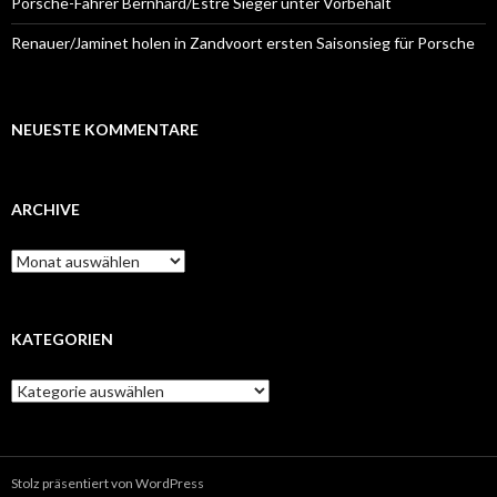
Porsche-Fahrer Bernhard/Estre Sieger unter Vorbehalt
Renauer/Jaminet holen in Zandvoort ersten Saisonsieg für Porsche
NEUESTE KOMMENTARE
ARCHIVE
A
r
c
h
i
KATEGORIEN
v
e
K
a
t
e
g
Stolz präsentiert von WordPress
o