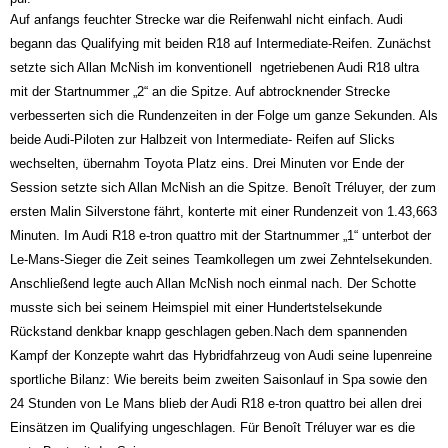
Auf anfangs feuchter Strecke war die Reifenwahl nicht einfach. Audi
begann das Qualifying mit beiden R18 auf Intermediate-Reifen. Zunächst
setzte sich Allan McNish im konventionell
ngetriebenen Audi R18 ultra
mit der Startnummer „2“ an die Spitze. Auf abtrocknender Strecke
verbesserten sich die Rundenzeiten in der Folge um ganze Sekunden. Als
beide Audi-Piloten zur Halbzeit von Intermediate- Reifen auf Slicks
wechselten, übernahm Toyota Platz eins. Drei Minuten vor Ende der
Session setzte sich Allan McNish an die Spitze. Benoît Tréluyer, der zum
ersten Mal
in Silverstone fährt, konterte mit einer Rundenzeit von 1.43,663
Minuten. Im Audi R18 e-tron quattro mit der Startnummer „1“ unterbot der
Le-Mans-Sieger die Zeit seines Teamkollegen um zwei Zehntelsekunden.
Anschließend legte auch Allan McNish noch einmal nach. Der Schotte
musste sich bei seinem Heimspiel mit einer Hundertstelsekunde
Rückstand denkbar knapp geschlagen geben.
Nach dem spannenden
Kampf der Konzepte wahrt das Hybridfahrzeug von Audi seine lupenreine
sportliche Bilanz: Wie bereits beim zweiten Saisonlauf in Spa sowie den
24 Stunden von Le Mans blieb der Audi R18 e-tron quattro bei allen drei
Einsätzen im Qualifying ungeschlagen. Für Benoît Tréluyer war es die