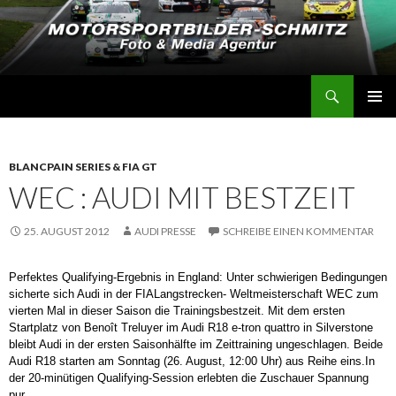
Suchen
Motorsportbilder-Schmitz
SPRINGE
PRIMÄR
ZUM
MENÜ
INHALT
BLANCPAIN SERIES & FIA GT
WEC : AUDI MIT BESTZEIT
25. AUGUST 2012
AUDI PRESSE
SCHREIBE EINEN KOMMENTAR
Perfektes Qualifying-Ergebnis in England: Unter schwierigen Bedingungen
sicherte sich Audi in der FIALangstrecken- Weltmeisterschaft WEC zum
vierten Mal in dieser Saison die Trainingsbestzeit. Mit dem ersten
Startplatz von Benoît Treluyer im Audi R18 e-tron quattro in Silverstone
bleibt Audi in der ersten Saisonhälfte im Zeittraining ungeschlagen. Beide
Audi R18 starten am Sonntag (26. August, 12:00 Uhr) aus Reihe eins.
In
der 20-minütigen Qualifying-Session erlebten die Zuschauer Spannung
pur.