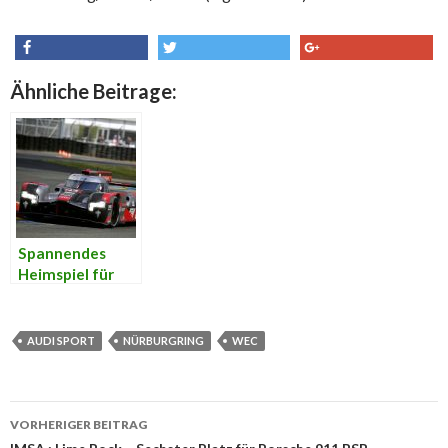
share
tweet
share
Ähnliche Beitrage:
Spannendes
Heimspiel für
Audi in der
Langstrecken-
Weltmeistersch
AUDI SPORT
NÜRBURGRING
WEC
aft
VORHERIGER BEITRAG