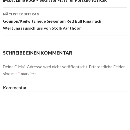
Beitrags-
IMSA : Lime Rock – Sechster Platz für Porsche 911 RSR
Navigation
NÄCHSTER BEITRAG
Gounon/Keilwitz neue Sieger am Red Bull Ring nach
Wertungsausschluss von Stoll/Vanthoor
SCHREIBE EINEN KOMMENTAR
Deine E-Mail-Adresse wird nicht veröffentlicht.
Erforderliche Felder
sind mit
*
markiert
Kommentar