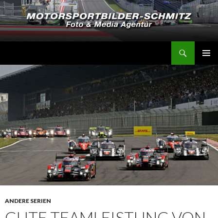
Suchen
Motorsportbilder-Schmitz
SPRINGE
PRIMÄR
ZUM
MENÜ
INHALT
ANDERE SERIEN
GUTE TEAMLEISTUNG VON