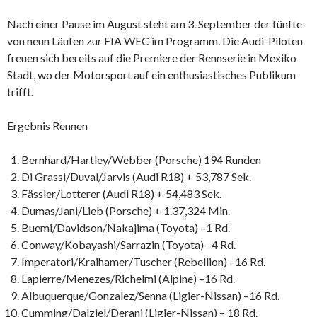
Nach einer Pause im August steht am 3. September der fünfte
von neun Läufen zur FIA WEC im Programm. Die Audi-Piloten
freuen sich bereits auf die Premiere der Rennserie in Mexiko-
Stadt, wo der Motorsport auf ein enthusiastisches Publikum
trifft.
Ergebnis Rennen
Bernhard/Hartley/Webber (Porsche) 194 Runden
Di Grassi/Duval/Jarvis (Audi R18) + 53,787 Sek.
Fässler/Lotterer (Audi R18) + 54,483 Sek.
Dumas/Jani/Lieb (Porsche) + 1.37,324 Min.
Buemi/Davidson/Nakajima (Toyota) –1 Rd.
Conway/Kobayashi/Sarrazin (Toyota) –4 Rd.
Imperatori/Kraihamer/Tuscher (Rebellion) –16 Rd.
Lapierre/Menezes/Richelmi (Alpine) –16 Rd.
Albuquerque/Gonzalez/Senna (Ligier-Nissan) –16 Rd.
Cumming/Dalziel/Derani (Ligier-Nissan) – 18 Rd.