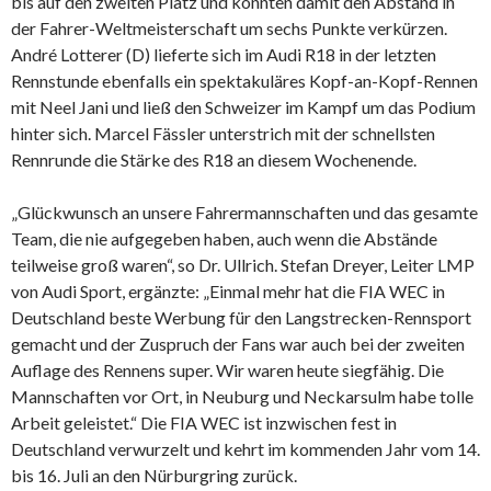
bis auf den zweiten Platz und konnten damit den Abstand in
der Fahrer-Weltmeisterschaft um sechs Punkte verkürzen.
André Lotterer (D) lieferte sich im Audi R18 in der letzten
Rennstunde ebenfalls ein spektakuläres Kopf-an-Kopf-Rennen
mit Neel Jani und ließ den Schweizer im Kampf um das Podium
hinter sich. Marcel Fässler unterstrich mit der schnellsten
Rennrunde die Stärke des R18 an diesem Wochenende.
„Glückwunsch an unsere Fahrermannschaften und das gesamte
Team, die nie aufgegeben haben, auch wenn die Abstände
teilweise groß waren“, so Dr. Ullrich. Stefan Dreyer, Leiter LMP
von Audi Sport, ergänzte: „Einmal mehr hat die FIA WEC in
Deutschland beste Werbung für den Langstrecken-Rennsport
gemacht und der Zuspruch der Fans war auch bei der zweiten
Auflage des Rennens super. Wir waren heute siegfähig. Die
Mannschaften vor Ort, in Neuburg und Neckarsulm habe tolle
Arbeit geleistet.“ Die FIA WEC ist inzwischen fest in
Deutschland verwurzelt und kehrt im kommenden Jahr vom 14.
bis 16. Juli an den Nürburgring zurück.