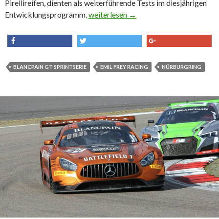
Pirellireifen, dienten als weiterführende Tests im diesjährigen
Entwicklungsprogramm.
Schwieriges Debütrennen für Emil Frey
weiterlesen
→
share
tweet
share
BLANCPAIN GT SPRINTSERIE
EMIL FREY RACING
NÜRBURGRING