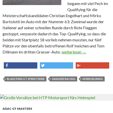
begann mit viel Pech im
Qualifying für die
Meisterschaftskandidaten Christian Engelhart und Mirko
Bortolotti im Auto mit der Nummer 63: Zweimal wurde der
Italiener auf seiner schnellen Runde durch Rote Flaggen
gestoppt, verpasste dadurch das Top-Qualifying, so dass die
beiden mit Startplatz 18 vorlieb nehmen mussten, nur fünf
Plätze vor den ebenfalls betroffenen Rolf Ineichen und Tom
Dillmann im dritten Grasser-Auto.
BES : Grasser Racing – Dopp
weiterlesen
→
share
tweet
share
BLANCPAIN GT SPRINTSERIE
GRASSER RACING
NÜRBURGRING
ADAC GT MASTERS