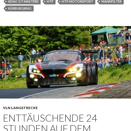
ADAC GT MASTERS
HTP
HTP MOTORSPORT
MANNFILTER
NÜRBURGRING
VLN LANGSTRECKE
ENTTÄUSCHENDE 24
STUNDEN AUF DEM