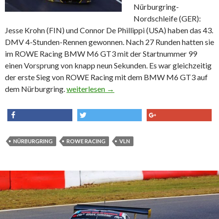
Nürburgring-
Nordschleife (GER):
Jesse Krohn (FIN) und Connor De Phillippi (USA) haben das 43.
DMV 4-Stunden-Rennen gewonnen. Nach 27 Runden hatten sie
im ROWE Racing BMW M6 GT3 mit der Startnummer 99
einen Vorsprung von knapp neun Sekunden. Es war gleichzeitig
der erste Sieg von ROWE Racing mit dem BMW M6 GT3 auf
dem Nürburgring.
Erster Saisonsieg für den BMW M6 GT3 auf 
weiterlesen
→
share
tweet
share
NÜRBURGRING
ROWE RACING
VLN