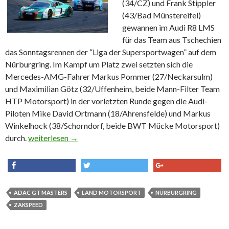
(34/CZ) und Frank Stippler
(43/Bad Münstereifel)
gewannen im Audi R8 LMS
für das Team aus Tschechien
das Sonntagsrennen der “Liga der Supersportwagen” auf dem
Nürburgring. Im Kampf um Platz zwei setzten sich die
Mercedes-AMG-Fahrer Markus Pommer (27/Neckarsulm)
und Maximilian Götz (32/Uffenheim, beide Mann-Filter Team
HTP Motorsport) in der vorletzten Runde gegen die Audi-
Piloten Mike David Ortmann (18/Ahrensfelde) und Markus
Winkelhock (38/Schorndorf, beide BWT Mücke Motorsport)
durch.
Audi-Duo Salaquarda/Stippler siegt im Sonntagsrennen a
weiterlesen
→
share
tweet
share
ADAC GT MASTERS
LAND MOTORSPORT
NÜRBURGRING
ZAKSPEED