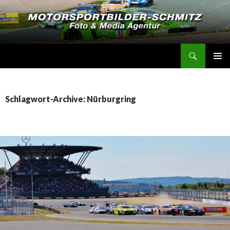
Suchen
Motorsportbilder-Schmitz
SPRINGE
PRIMÄR
ZUM
MENÜ
INHALT
Schlagwort-Archive: Nürburgring