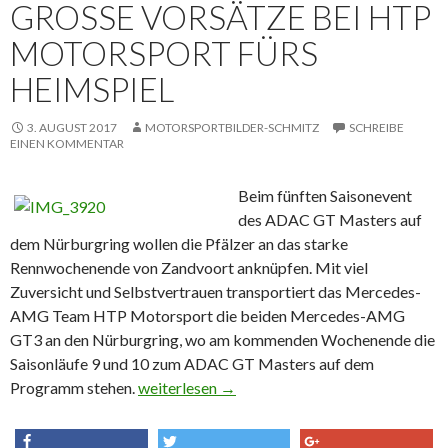
GROSSE VORSÄTZE BEI HTP M
OTORSPORT FÜRS H
EIMSPIEL
3. AUGUST 2017
MOTORSPORTBILDER-SCHMITZ
SCHREIBE
EINEN KOMMENTAR
Beim fünften Saisonevent
des ADAC GT Masters auf
dem Nürburgring wollen die Pfälzer an das starke
Rennwochenende von Zandvoort anknüpfen. Mit viel
Zuversicht und Selbstvertrauen transportiert das Mercedes-
AMG Team HTP Motorsport die beiden Mercedes-AMG
GT3 an den Nürburgring, wo am kommenden Wochenende die
Saisonläufe 9 und 10 zum ADAC GT Masters auf dem
Programm stehen.
Große Vorsätze bei HTP Motorsport fürs He
weiterlesen
→