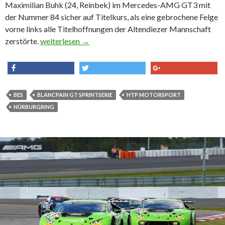
Maximilian Buhk (24, Reinbek) im Mercedes-AMG GT3 mit
der Nummer 84 sicher auf Titelkurs, als eine gebrochene Felge
vorne links alle Titelhoffnungen der Altendiezer Mannschaft
zerstörte.
BES : HTP Motorsport – Wie gewonnen, so zerronnen
weiterlesen
→
share
tweet
share
BES
BLANCPAIN GT SPRINTSERIE
HTP MOTORSPORT
NÜRBURGRING