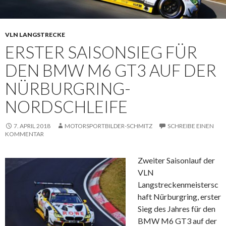
VLN LANGSTRECKE
ERSTER SAISONSIEG FÜR
DEN BMW M6 GT3 AUF DER
NÜRBURGRING-
NORDSCHLEIFE
7. APRIL 2018
MOTORSPORTBILDER-SCHMITZ
SCHREIBE EINEN
KOMMENTAR
Zweiter Saisonlauf der
VLN
Langstreckenmeistersc
haft Nürburgring, erster
Sieg des Jahres für den
BMW M6 GT3 auf der