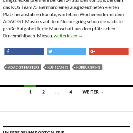
das KÜS Team75 Bernhard einen ausgezeichneten vierten
Platz herausfahren konnte, wartet am Wochenende mit dem
ADAC GT Masters auf dem Nürburgring schon die nächste
große Aufgabe für die Mannschaft aus dem pfälzischen
Bruchmühlbach-Miesau.
KÜS Team75 Bernhard beim ADAC GT 
weiterlesen
→
share
tweet
share
ADAC GT MASTERS
KÜS TEAM 75
NÜRBURGRING
1
2
…
4
WEITER →
Beitrags-
Navigation
UNSERE RENNSPORTGALERIE