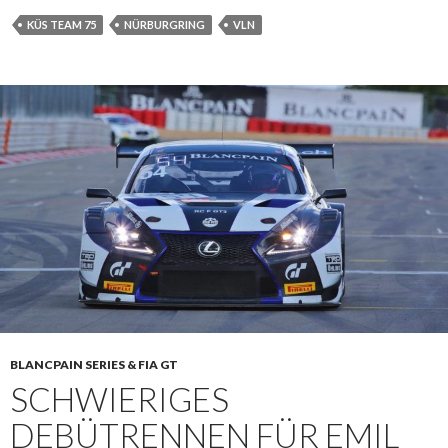
share
tweet
share
KÜS TEAM 75
NÜRBURGRING
VLN
BLANCPAIN SERIES & FIA GT
SCHWIERIGES
DEBÜTRENNEN FÜR EMIL