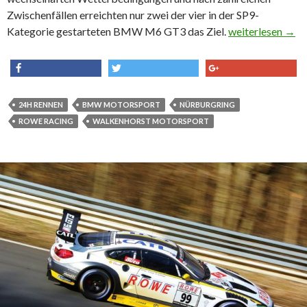
Zwischenfällen erreichten nur zwei der vier in der SP9-
Kategorie gestarteten BMW M6 GT3 das Ziel.
Enttäuschende 2
weiterlesen
→
share
tweet
share
24H RENNEN
BMW MOTORSPORT
NÜRBURGRING
ROWE RACING
WALKENHORST MOTORSPORT