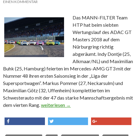
EINEN KOMMENTAR
Das MANN-FILTER Team
HTP hat beim siebten
Wertungslauf des ADAC GT
Masters 2018 auf dem
Nürburgring richtig
abgeräumt. Indy Dontje (25,
Alkmaar/NL) und Maximilian
Buhk (25, Hamburg) feierten im Mercedes-AMG GT3 mit der
Nummer 48 ihren ersten Saisonsieg in der „Liga der
Supersportwagen“. Markus Pommer (27, Neckarsulm) und
Maximilian Götz (32, Uffenheim) komplettierten im
Schwesterauto mit der 47 das starke Mannschaftsergebnis mit
dem vierten Rang.
Dominanter Sieg für das MANN-FILTER Te
weiterlesen
→
share
tweet
share