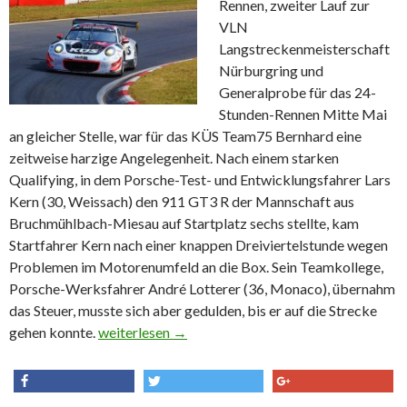
Rennen, zweiter Lauf zur
VLN
Langstreckenmeisterschaft
Nürburgring und
Generalprobe für das 24-
Stunden-Rennen Mitte Mai
an gleicher Stelle, war für das KÜS Team75 Bernhard eine
zeitweise harzige Angelegenheit. Nach einem starken
Qualifying, in dem Porsche-Test- und Entwicklungsfahrer Lars
Kern (30, Weissach) den 911 GT3 R der Mannschaft aus
Bruchmühlbach-Miesau auf Startplatz sechs stellte, kam
Startfahrer Kern nach einer knappen Dreiviertelstunde wegen
Problemen im Motorenumfeld an die Box. Sein Teamkollege,
Porsche-Werksfahrer André Lotterer (36, Monaco), übernahm
das Steuer, musste sich aber gedulden, bis er auf die Strecke
gehen konnte.
KÜS Team75 Bernhard beim zweiten Lauf zur VLN
weiterlesen
→