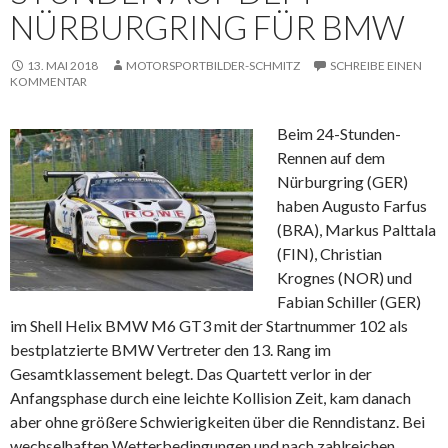
NÜRBURGRING FÜR BMW
13. MAI 2018
MOTORSPORTBILDER-SCHMITZ
SCHREIBE EINEN
KOMMENTAR
Beim 24-Stunden-
Rennen auf dem
Nürburgring (GER)
haben Augusto Farfus
(BRA), Markus Palttala
(FIN), Christian
Krognes (NOR) und
Fabian Schiller (GER)
im Shell Helix BMW M6 GT3 mit der Startnummer 102 als
bestplatzierte BMW Vertreter den 13. Rang im
Gesamtklassement belegt. Das Quartett verlor in der
Anfangsphase durch eine leichte Kollision Zeit, kam danach
aber ohne größere Schwierigkeiten über die Renndistanz. Bei
wechselhaften Wetterbedingungen und nach zahlreichen