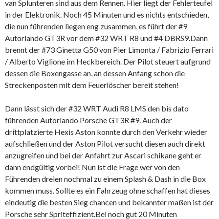
van Splunteren sind aus dem Rennen. Hier liegt der Fehlerteufel
in der Elektronik. Noch 45 Minuten und es nichts entschieden,
die nun führenden liegen eng zusammen, es führt der #9
Autorlando GT3R vor dem #32 WRT R8 und #4 DBRS9.Dann
brennt der #73 Ginetta G50 von Pier Limonta / Fabrizio Ferrari
/ Alberto Viglione im Heckbereich. Der Pilot steuert aufgrund
dessen die Boxengasse an, an dessen Anfang schon die
Streckenposten mit dem Feuerlöscher bereit stehen!
Dann lässt sich der #32 WRT Audi R8 LMS den bis dato
führenden Autorlando Porsche GT3R #9. Auch der
drittplatzierte Hexis Aston konnte durch den Verkehr wieder
aufschließen und der Aston Pilot versucht diesen auch direkt
anzugreifen und bei der Anfahrt zur Ascari schikane geht er
dann endgültig vorbei! Nun ist die Frage wer von den
Führenden dreien nochmal zu einem Splash & Dash in die Box
kommen muss. Sollte es ein Fahrzeug ohne schaffen hat dieses
eindeutig die besten Sieg chancen und bekannter maßen ist der
Porsche sehr Spriteffizient.Bei noch gut 20 Minuten