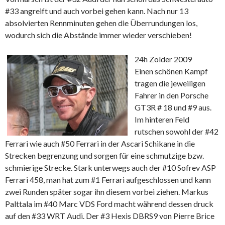
#33 angreift und auch vorbei gehen kann. Nach nur 13
absolvierten Rennminuten gehen die Überrundungen los,
wodurch sich die Abstände immer wieder verschieben!
24h Zolder 2009
Einen schönen Kampf
tragen die jeweiligen
Fahrer in den Porsche
GT3R # 18 und #9 aus.
Im hinteren Feld
rutschen sowohl der #42
Ferrari wie auch #50 Ferrari in der Ascari Schikane in die
Strecken begrenzung und sorgen für eine schmutzige bzw.
schmierige Strecke. Stark unterwegs auch der #10 Sofrev ASP
Ferrari 458, man hat zum #1 Ferrari aufgeschlossen und kann
zwei Runden später sogar ihn diesem vorbei ziehen. Markus
Palttala im #40 Marc VDS Ford macht während dessen druck
auf den #33 WRT Audi. Der #3 Hexis DBRS9 von Pierre Brice