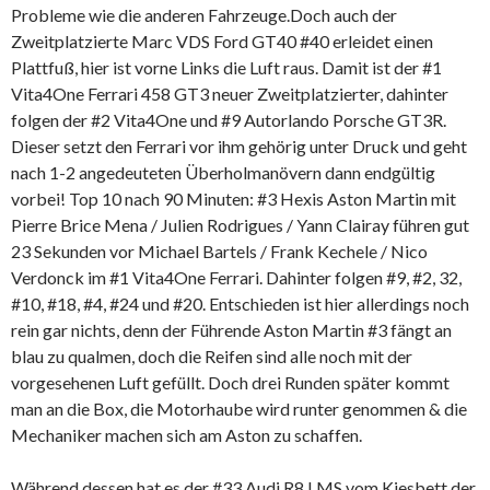
Probleme wie die anderen Fahrzeuge.Doch auch der
Zweitplatzierte Marc VDS Ford GT40 #40 erleidet einen
Plattfuß, hier ist vorne Links die Luft raus. Damit ist der #1
Vita4One Ferrari 458 GT3 neuer Zweitplatzierter, dahinter
folgen der #2 Vita4One und #9 Autorlando Porsche GT3R.
Dieser setzt den Ferrari vor ihm gehörig unter Druck und geht
nach 1-2 angedeuteten Überholmanövern dann endgültig
vorbei! Top 10 nach 90 Minuten: #3 Hexis Aston Martin mit
Pierre Brice Mena / Julien Rodrigues / Yann Clairay führen gut
23 Sekunden vor Michael Bartels / Frank Kechele / Nico
Verdonck im #1 Vita4One Ferrari. Dahinter folgen #9, #2, 32,
#10, #18, #4, #24 und #20. Entschieden ist hier allerdings noch
rein gar nichts, denn der Führende Aston Martin #3 fängt an
blau zu qualmen, doch die Reifen sind alle noch mit der
vorgesehenen Luft gefüllt. Doch drei Runden später kommt
man an die Box, die Motorhaube wird runter genommen & die
Mechaniker machen sich am Aston zu schaffen.
Während dessen hat es der #33 Audi R8 LMS vom Kiesbett der