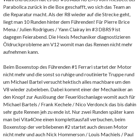
Parabolica zurück in die Box geschafft, wo sich das Team an
die Reparatur macht. Als der R8 wieder auf die Strecke geht,
liegt man 10 Runden hinter dem Führenden! Für Pierre Brice
Mena / Julien Rodrigues / Yann Clairay im #3 DBRS9 ist
dagegen Feierabend. Die Hexis Mechaniker diagnostizieren
Öldruckprobleme am V12 womit man das Rennen nicht mehr
aufnehmen kann.
Beim Boxenstop des Führenden #1 Ferrari startet der Motor
nicht mehr und die sonst so ruhige und routinierte Truppe rund
um Michael Bartel versucht hektisch alles machbare um den
V8 wieder zubeleben. Dabei kommt einer der Mechaniker an
den Knopf zur Auslösung der Feuerlöschanlage womit auch für
Michael Bartels / Frank Kechele / Nico Verdonck das bis dahin
sehr gute Rennen jeh zu ende ist. Nur zwei Runden später kann
man bei Vita4One einen komplettausfall verbuchen, beim
Boxenstop der verbliebenen #2 startet auch dessen Motor
nicht mehr und auch Nick Hommerson / Louis Machiels / Paul