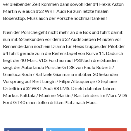
verbleibender Zeit kommen dann sowohl der #4 Hexis Aston
Martin wie auch #32 WRT Audi R8 zum letzte finalen
Boxenstop. Muss auch der Porsche nochmal tanken?
Nein der Porsche geht nicht mehr an die Box und führt damit
nun mit 62 Sekunden vor dem #32 Audi! Sieben Minuten vor
Rennende dann noch ein Drama für Hexis truppe, der Pilot der
#4 fährt gerade zu in die Reifenstapel von Kurve 11. Dadurch
liegt der 40 Marc VDS Ford nun auf P3!Nach drei Stunden
siegt der Autorlando Porsche GT3R von Paolo Ruberti /
Gianluca Roda / Raffaele Gianmaria mit über 30 Sekunden
Vorsprung auf Bert Longin / Filipe Albuquerqe / Stephane
Ortelli im #32 WRT Audi R8 LMS. Direkt dahinter fahren
Markus Palttala / Maxime Martin / Bas Leinders im Marc VDS
Ford GT40 einen tollen dritten Platz nach Haus.