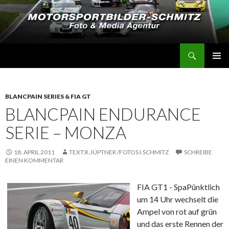
Suchen
Motorsportbilder-Schmitz
SPRINGE
PRIMÄR
ZUM
MENÜ
INHALT
BLANCPAIN SERIES & FIA GT
BLANCPAIN ENDURANCE
SERIE – MONZA
18. APRIL 2011
TEXT:R.JÜPTNER /FOTOS I.SCHMITZ
SCHREIBE
EINEN KOMMENTAR
FIA GT1 - Spa
Pünktlich
um 14 Uhr wechselt die
Ampel von rot auf grün
und das erste Rennen der