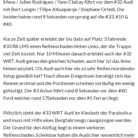
Mena / Julien Rodrigues / Yann Clairay führt vor dem #32 Audi
mit Bert Longin / Filipe Albuquerqe / Stephane Ortelli. Die
beiden haben rund 8 Sekunden vorsprung auf die #33, #10 &
#40.
Kurze Zeit später erleidet der bis dato auf Platz 3 fahrende
#33 R8 LMS einen Reifenschaden hinten Links, der die Truppe
viel Zeit kostet. Nur 10 Minuten danach erleidet auch der #32
WRT Audi genau den gleichen Schaden, auch hier ist das linke
hinterrad platt. Ob Audi auch hier ein zu sehr Reifen mordendes
Setup gewählt hat? Nach diesen Ereignissen beruhigt sich das
Rennen erstmal und die Positionen scheinen vorläufig ein wenig
gefestigt. Der #3 Aston führt rund 8 Sekunden vor dem #40
Ford welcher rund 17Sekunden vor dem #1 Ferrari liegt.
Plötzlich steht der #33 WRT Audi im Kiesbett der Parabolica
und muss mit Hilfe eines Bergfahrzeugs rausgezogen werden.
Der Grund für den Abflug liegt in einem weiteren
Reifenschaden. Scheinbar haben die Audis hier wesentlich mehr