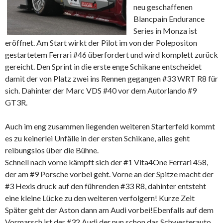
neu geschaffenen
Blancpain Endurance
Series in Monza ist
eröffnet. Am Start wirkt der Pilot im von der Polepositon
gestartetem Ferrari #46 überfordert und wird komplett zurück
gereicht. Den Sprint in die erste enge Schikane entscheidet
damit der von Platz zwei ins Rennen gegangen #33 WRT R8 für
sich. Dahinter der Marc VDS #40 vor dem Autorlando #9
GT3R.
Auch im eng zusammen liegenden weiteren Starterfeld kommt
es zu keinerlei Unfälle in der ersten Schikane, alles geht
reibungslos über die Bühne.
Schnell nach vorne kämpft sich der #1 Vita4One Ferrari 458,
der am #9 Porsche vorbei geht. Vorne an der Spitze macht der
#3 Hexis druck auf den führenden #33 R8, dahinter entsteht
eine kleine Lücke zu den weiteren verfolgern! Kurze Zeit
Später geht der Aston dann am Audi vorbei!Ebenfalls auf dem
Vormarsch ist der #32 Audi der nun schon das Schwesterauto