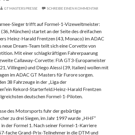
GT MASTERS PRESSE
SCHREIBE EINEN KOMMENTAR
rnee-Sieger trifft auf Formel-1-Vizeweltmeister:
(36, München) startet an der Seite des dreifachen
gers Heinz-Harald Frentzen (43, Monaco) im ADAC
 neue Dream-Team teilt sich eine Corvette von
ition. Mit einer schlagkräftigen Fahrerpaarung
e zweite Callaway-Corvette: FIA GT3-Europameister
21, Villingen) und Diego Alessi (39, Italien) wollen mit
gen im ADAC GT Masters für Furore sorgen.
den 38 Fahrzeuge in der „Liga der
“ein Rekord-Starterfeld.Heinz-Harald Frentzen
olgreichsten deutschen Formel-1-Piloten.
asse des Motorsports fuhr der gebürtige
er zu drei Siegen, im Jahr 1997 wurde „HHF“
in der Formel 1. Nach seiner Formel-1-Karriere
57-fache Grand-Prix-Teilnehmer in die DTM und