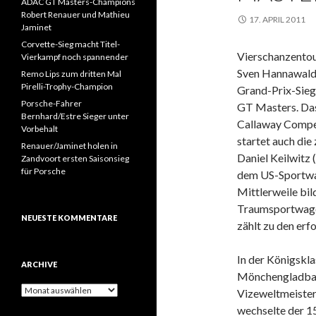
ADAC GT Masters-Champions
Robert Renauer und Mathieu
17. APRIL 2011
Jaminet
Corvette-Sieg macht Titel-
Vierschanzentou
Vierkampf noch spannender
Sven Hannawald 
Remo Lips zum dritten Mal
Pirelli-Trophy-Champion
Grand-Prix-Sie
Porsche-Fahrer
GT Masters. Das
Bernhard/Estre Sieger unter
Callaway Compet
Vorbehalt
startet auch di
Renauer/Jaminet holen in
Daniel Keilwitz (
Zandvoort ersten Saisonsieg
für Porsche
dem US-Sportwa
Mittlerweile bil
Traumsportwagen
NEUESTE KOMMENTARE
zählt zu den erf
In der Königskl
ARCHIVE
Mönchengladbach
A
Vizeweltmeister 
r
wechselte der 1
c