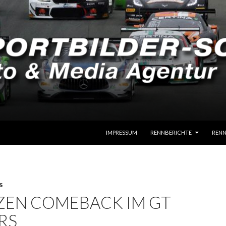
SPRINGE ZUM INHALT
IMPRESSUM
RENNBERICHTE
RENN
S
ZEN COMEBACK IM GT
RS