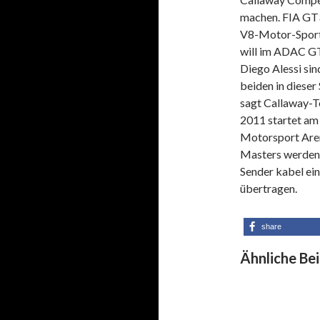
machen. FIA GT3-
V8-Motor-Sport
will im ADAC GT
Diego Alessi sind
beiden in dieser
sagt Callaway-
2011 startet am 
Motorsport Are
Masters werden
Sender kabel ein
übertragen.
share
Ähnliche Bei