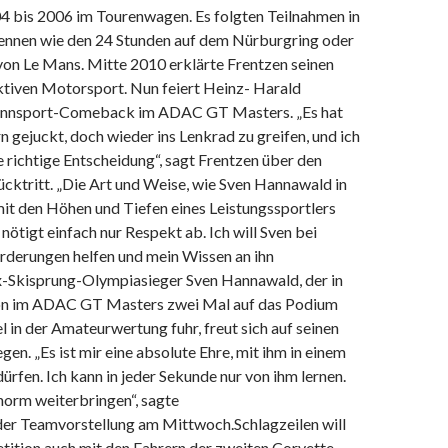
04 bis 2006 im Tourenwagen. Es folgten Teilnahmen in
nnen wie den 24 Stunden auf dem Nürburgring oder
von Le Mans. Mitte 2010 erklärte Frentzen seinen
ktiven Motorsport. Nun feiert Heinz- Harald
Rennsport-Comeback im ADAC GT Masters. „Es hat
rn gejuckt, doch wieder ins Lenkrad zu greifen, und ich
e richtige Entscheidung“, sagt Frentzen über den
cktritt. „Die Art und Weise, wie Sven Hannawald in
mit den Höhen und Tiefen eines Leistungssportlers
nötigt einfach nur Respekt ab. Ich will Sven bei
rderungen helfen und mein Wissen an ihn
x-Skisprung-Olympiasieger Sven Hannawald, der in
son im ADAC GT Masters zwei Mal auf das Podium
l in der Amateurwertung fuhr, freut sich auf seinen
en. „Es ist mir eine absolute Ehre, mit ihm in einem
ürfen. Ich kann in jeder Sekunde nur von ihm lernen.
norm weiterbringen“, sagte
er Teamvorstellung am Mittwoch.Schlagzeilen will
ition auch mit den Fahrern der zweiten Corvette