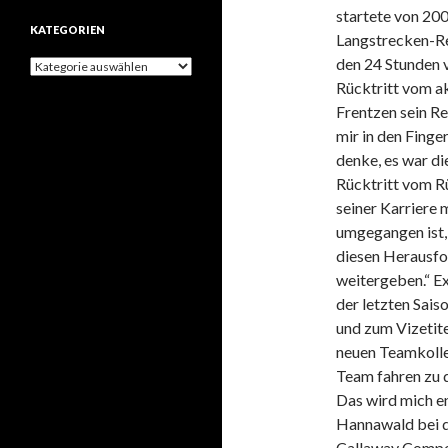
startete von 20
h
KATEGORIEN
i
Langstrecken-Re
v
den 24 Stunden 
K
e
a
Rücktritt vom a
t
Frentzen sein 
e
mir in den Finge
g
o
denke, es war di
r
Rücktritt vom Rü
i
seiner Karriere 
e
n
umgegangen ist, 
diesen Herausfo
weitergeben.“ E
der letzten Sai
und zum Vizetite
neuen Teamkolleg
Team fahren zu d
Das wird mich e
Hannawald bei d
Callaway Compet