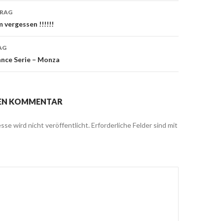
TRAG
vergessen !!!!!!
on
AG
ance Serie – Monza
NEN KOMMENTAR
sse wird nicht veröffentlicht.
Erforderliche Felder sind mit