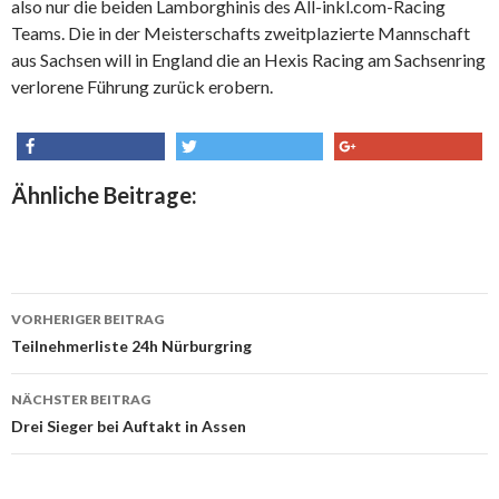
also nur die beiden Lamborghinis des All-inkl.com-Racing
Teams. Die in der Meisterschafts zweitplazierte Mannschaft
aus Sachsen will in England die an Hexis Racing am Sachsenring
verlorene Führung zurück erobern.
share
tweet
share
Ähnliche Beitrage:
VORHERIGER BEITRAG
Beitrags-
Teilnehmerliste 24h Nürburgring
Navigation
NÄCHSTER BEITRAG
Drei Sieger bei Auftakt in Assen