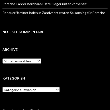
Porsche-Fahrer Bernhard/Estre Sieger unter Vorbehalt
Renauer/Jaminet holen in Zandvoort ersten Saisonsieg für Porsche
NEUESTE KOMMENTARE
ARCHIVE
A
r
c
h
i
KATEGORIEN
v
e
K
a
t
e
g