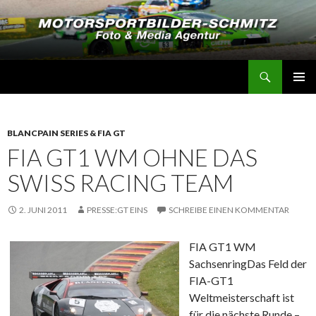
Suchen
Motorsportbilder-Schmitz
SPRINGE
PRIMÄR
ZUM
MENÜ
INHALT
BLANCPAIN SERIES & FIA GT
FIA GT1 WM OHNE DAS
SWISS RACING TEAM
2. JUNI 2011
PRESSE:GT EINS
SCHREIBE EINEN KOMMENTAR
FIA GT1 WM
Sachsenring
Das Feld der
FIA-GT1
Weltmeisterschaft ist
für die nächste Runde –