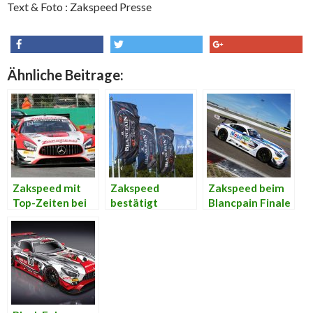
Text & Foto : Zakspeed Presse
share
tweet
share
Ähnliche Beitrage:
Zakspeed mit
Zakspeed
Zakspeed beim
Top-Zeiten bei
bestätigt
Blancpain Finale
Testfahrten in
Teilnahme in
auf dem
Monza vorne
Blancpain
Nürburgring
dabei
Endurance
Series