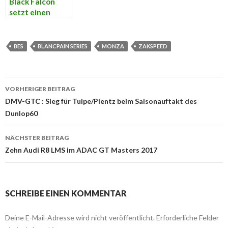
Black Falcon
setzt einen
Mercedes in
“Linkin Park”
Farben ein.
BES
BLANCPAIN SERIES
MONZA
ZAKSPEED
VORHERIGER BEITRAG
Beitrags-
DMV-GTC : Sieg für Tulpe/Plentz beim Saisonauftakt des
Dunlop60
Navigation
NÄCHSTER BEITRAG
Zehn Audi R8 LMS im ADAC GT Masters 2017
SCHREIBE EINEN KOMMENTAR
Deine E-Mail-Adresse wird nicht veröffentlicht.
Erforderliche Felder