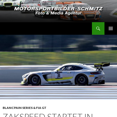
Suchen
Motorsportbilder-Schmitz
SPRINGE
PRIMÄR
ZUM
MENÜ
INHALT
BLANCPAIN SERIES & FIA GT
ZAKSPEED STARTET IN