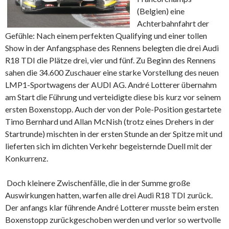
(Belgien) eine
Achterbahnfahrt der
Gefühle: Nach einem perfekten Qualifying und einer tollen
Show in der Anfangsphase des Rennens belegten die drei Audi
R18 TDI die Plätze drei, vier und fünf. Zu Beginn des Rennens
sahen die 34.600 Zuschauer eine starke Vorstellung des neuen
LMP1-Sportwagens der AUDI AG. André Lotterer übernahm
am Start die Führung und verteidigte diese bis kurz vor seinem
ersten Boxenstopp. Auch der von der Pole-Position gestartete
Timo Bernhard und Allan McNish (trotz eines Drehers in der
Startrunde) mischten in der ersten Stunde an der Spitze mit und
lieferten sich im dichten Verkehr begeisternde Duell mit der
Konkurrenz.
Doch kleinere Zwischenfälle, die in der Summe große
Auswirkungen hatten, warfen alle drei Audi R18 TDI zurück.
Der anfangs klar führende André Lotterer musste beim ersten
Boxenstopp zurückgeschoben werden und verlor so wertvolle