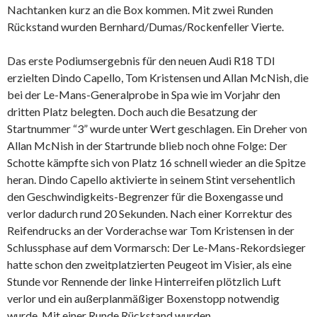
Nachtanken kurz an die Box kommen. Mit zwei Runden
Rückstand wurden Bernhard/Dumas/Rockenfeller Vierte.
Das erste Podiumsergebnis für den neuen Audi R18 TDI
erzielten Dindo Capello, Tom Kristensen und Allan McNish, die
bei der Le-Mans-Generalprobe in Spa wie im Vorjahr den
dritten Platz belegten. Doch auch die Besatzung der
Startnummer “3” wurde unter Wert geschlagen. Ein Dreher von
Allan McNish in der Startrunde blieb noch ohne Folge: Der
Schotte kämpfte sich von Platz 16 schnell wieder an die Spitze
heran. Dindo Capello aktivierte in seinem Stint versehentlich
den Geschwindigkeits-Begrenzer für die Boxengasse und
verlor dadurch rund 20 Sekunden. Nach einer Korrektur des
Reifendrucks an der Vorderachse war Tom Kristensen in der
Schlussphase auf dem Vormarsch: Der Le-Mans-Rekordsieger
hatte schon den zweitplatzierten Peugeot im Visier, als eine
Stunde vor Rennende der linke Hinterreifen plötzlich Luft
verlor und ein außerplanmäßiger Boxenstopp notwendig
wurde. Mit einer Runde Rückstand wurden