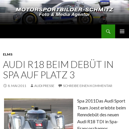
Suchen
Motorsportbilder-Schmitz
SPRINGE
PRIMÄR
ZUM
MENÜ
INHALT
ELMS
AUDI R18 BEIM DEBÜT IN
SPA AUF PLATZ 3
8. MAI 2011
AUDI PRESSE
SCHREIBE EINEN KOMMENTAR
Spa 2011
Das Audi Sport
Team Joest erlebte beim
Renndebüt des neuen
Audi R18 TDI in Spa-
Francorchamps