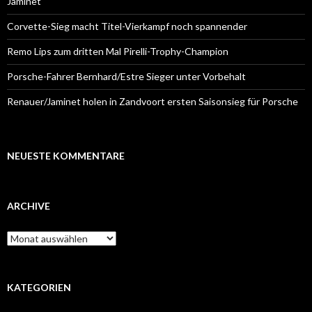
Jaminet
Corvette-Sieg macht Titel-Vierkampf noch spannender
Remo Lips zum dritten Mal Pirelli-Trophy-Champion
Porsche-Fahrer Bernhard/Estre Sieger unter Vorbehalt
Renauer/Jaminet holen in Zandvoort ersten Saisonsieg für Porsche
NEUESTE KOMMENTARE
ARCHIVE
A
r
c
h
i
KATEGORIEN
v