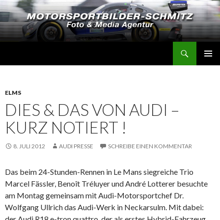
Suchen
Motorsportbilder-Schmitz
SPRINGE
PRIMÄR
ZUM
MENÜ
INHALT
ELMS
DIES & DAS VON AUDI –
KURZ NOTIERT !
8. JULI 2012
AUDI PRESSE
SCHREIBE EINEN KOMMENTAR
Das beim 24-Stunden-Rennen in Le Mans siegreiche Trio
Marcel Fässler, Benoît Tréluyer und André Lotterer besuchte
am Montag gemeinsam mit Audi-Motorsportchef Dr.
Wolfgang Ullrich das Audi-Werk in Neckarsulm. Mit dabei:
der Audi R18 e-tron quattro, der als erstes Hybrid-Fahrzeug