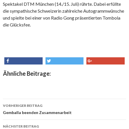
Spektakel DTM München (14./15. Juli) rührte. Dabei erfüllte
die sympathische Schweizerin zahlreiche Autogrammwünsche
und spielte bei einer von Radio Gong präsentierten Tombola
die Glücksfee.
share
tweet
share
Ähnliche Beitrage:
VORHERIGER BEITRAG
Beitrags-
Gemballa beenden Zusammenarbeit
Navigation
NÄCHSTER BEITRAG