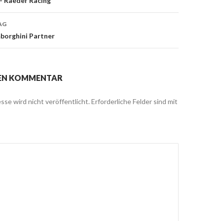
– Raeder Racing
on
AG
borghini Partner
NEN KOMMENTAR
sse wird nicht veröffentlicht.
Erforderliche Felder sind mit