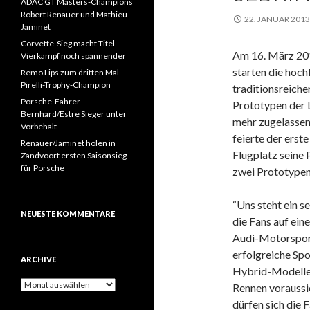
ADAC GT Masters-Champions
Robert Renauer und Mathieu
22. JANUAR 2013
Jaminet
Corvette-Sieg macht Titel-
Am 16. März 201
Vierkampf noch spannender
starten die hoc
Remo Lips zum dritten Mal
Pirelli-Trophy-Champion
traditionsreich
Porsche-Fahrer
Prototypen der 
Bernhard/Estre Sieger unter
mehr zugelassen s
Vorbehalt
feierte der ers
Renauer/Jaminet holen in
Flugplatz seine 
Zandvoort ersten Saisonsieg
für Porsche
zwei Prototypen
“Uns steht ein 
NEUESTE KOMMENTARE
die Fans auf ein
Audi-Motorsport
erfolgreiche Sp
ARCHIVE
Hybrid-Modellen
A
Rennen voraussi
r
dürfen sich die 
c