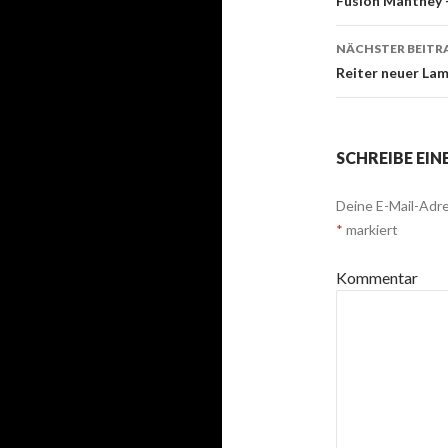
Beitrags-
Fusion Manthey 
Navigati
NÄCHSTER BEITR
Reiter neuer Lam
SCHREIBE EI
Deine E-Mail-Adre
*
markiert
Kommentar