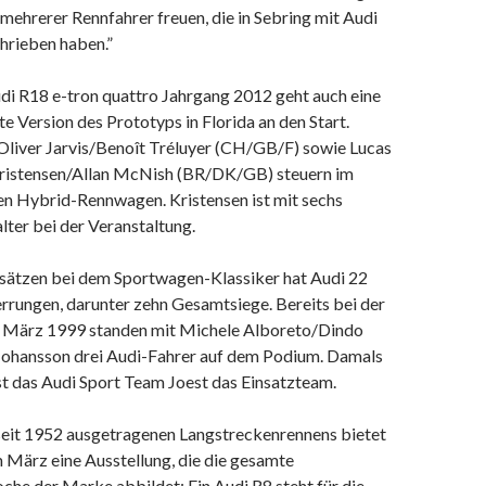
 mehrerer Rennfahrer freuen, die in Sebring mit Audi
hrieben haben.”
i R18 e-tron quattro Jahrgang 2012 geht auch eine
e Version des Prototyps in Florida an den Start.
Oliver Jarvis/Benoît Tréluyer (CH/GB/F) sowie Lucas
ristensen/Allan McNish (BR/DK/GB) steuern im
en Hybrid-Rennwagen. Kristensen ist mit sechs
ter bei der Veranstaltung.
insätzen bei dem Sportwagen-Klassiker hat Audi 22
rrungen, darunter zehn Gesamtsiege. Bereits bei der
 März 1999 standen mit Michele Alboreto/Dindo
Johansson drei Audi-Fahrer auf dem Podium. Damals
st das Audi Sport Team Joest das Einsatzteam.
eit 1952 ausgetragenen Langstreckenrennens bietet
 März eine Ausstellung, die die gesamte
he der Marke abbildet: Ein Audi R8 steht für die