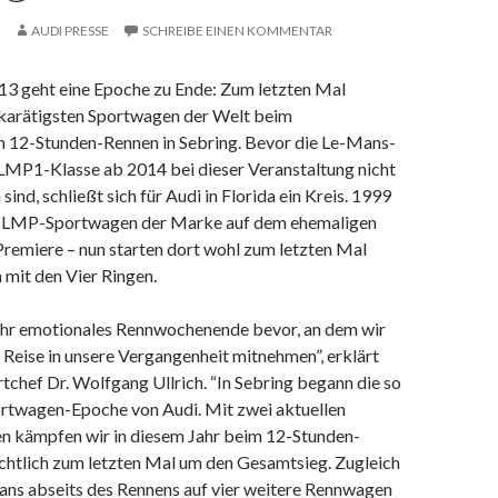
AUDI PRESSE
SCHREIBE EINEN KOMMENTAR
3 geht eine Epoche zu Ende: Zum letzten Mal
hkarätigsten Sportwagen der Welt beim
en 12-Stunden-Rennen in Sebring. Bevor die Le-Mans-
LMP1-Klasse ab 2014 bei dieser Veranstaltung nicht
ind, schließt sich für Audi in Florida ein Kreis. 1999
te LMP-Sportwagen der Marke auf dem ehemaligen
Premiere – nun starten dort wohl zum letzten Mal
 mit den Vier Ringen.
sehr emotionales Rennwochenende bevor, an dem wir
e Reise in unsere Vergangenheit mitnehmen”, erklärt
chef Dr. Wolfgang Ullrich. “In Sebring begann die so
ortwagen-Epoche von Audi. Mit zwei aktuellen
 kämpfen wir in diesem Jahr beim 12-Stunden-
chtlich zum letzten Mal um den Gesamtsieg. Zugleich
Fans abseits des Rennens auf vier weitere Rennwagen