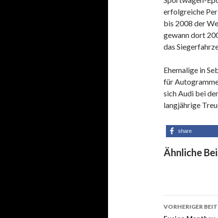
erfolgreiche Pe
bis 2008 der We
gewann dort 200
das Siegerfahrz
Ehemalige in Se
für Autogramme,
sich Audi bei de
langjährige Tre
share
Ähnliche Bei
VORHERIGER BEI