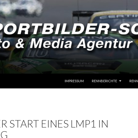
SPRINGE ZUM INHALT
IMPRESSUM
RENNBERICHTE
RENN
R START EINES LMP1 IN
NG