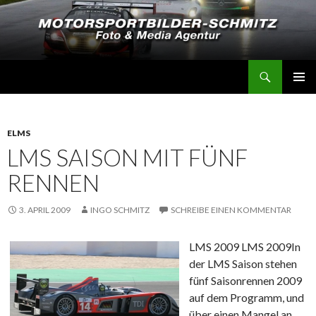
Suchen
Motorsportbilder-Schmitz
SPRINGE
PRIMÄR
ZUM
MENÜ
INHALT
ELMS
LMS SAISON MIT FÜNF
RENNEN
3. APRIL 2009
INGO SCHMITZ
SCHREIBE EINEN KOMMENTAR
LMS 2009
LMS 2009
In
der LMS Saison stehen
fünf Saisonrennen 2009
auf dem Programm, und
über einen Mangel an