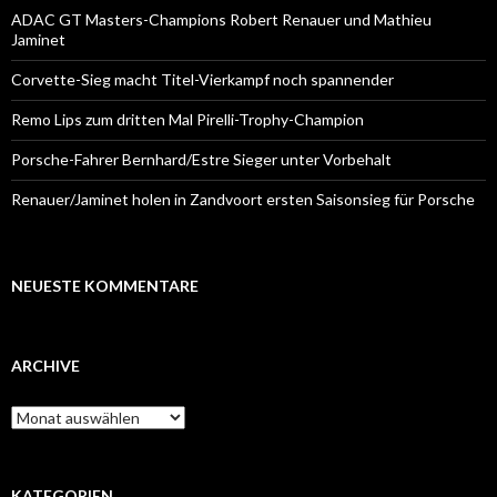
ADAC GT Masters-Champions Robert Renauer und Mathieu
Jaminet
Corvette-Sieg macht Titel-Vierkampf noch spannender
Remo Lips zum dritten Mal Pirelli-Trophy-Champion
Porsche-Fahrer Bernhard/Estre Sieger unter Vorbehalt
Renauer/Jaminet holen in Zandvoort ersten Saisonsieg für Porsche
NEUESTE KOMMENTARE
ARCHIVE
A
r
c
h
i
KATEGORIEN